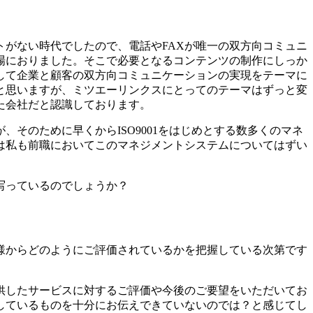
トがない時代でしたので、電話やFAXが唯一の双方向コミュニ
場におりました。そこで必要となるコンテンツの制作にしっか
して企業と顧客の双方向コミュニケーションの実現をテーマに
と思いますが、ミツエーリンクスにとってのテーマはずっと変
た会社だと認識しております。
そのために早くからISO9001をはじめとする数多くのマネ
は私も前職においてこのマネジメントシステムについてはずい
写っているのでしょうか？
様からどのようにご評価されているかを把握している次第です
供したサービスに対するご評価や今後のご要望をいただいてお
しているものを十分にお伝えできていないのでは？と感じてし