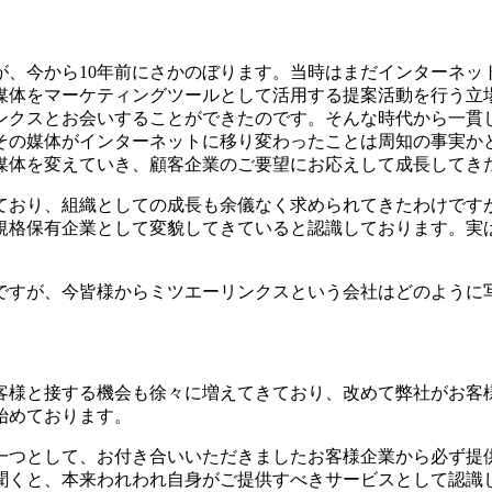
、今から10年前にさかのぼります。当時はまだインターネッ
媒体をマーケティングツールとして活用する提案活動を行う立
ンクスとお会いすることができたのです。そんな時代から一貫
その媒体がインターネットに移り変わったことは周知の事実か
媒体を変えていき、顧客企業のご要望にお応えして成長してき
ており、組織としての成長も余儀なく求められてきたわけですが、
規格保有企業として変貌してきていると認識しております。実
ですが、今皆様からミツエーリンクスという会社はどのように
客様と接する機会も徐々に増えてきており、改めて弊社がお客
始めております。
一つとして、お付き合いいただきましたお客様企業から必ず提
聞くと、本来われわれ自身がご提供すべきサービスとして認識