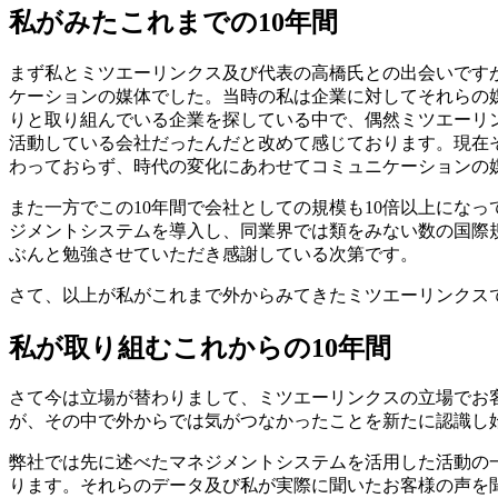
私がみたこれまでの10年間
まず私とミツエーリンクス及び代表の高橋氏との出会いですが
ケーションの媒体でした。当時の私は企業に対してそれらの
りと取り組んでいる企業を探している中で、偶然ミツエーリ
活動している会社だったんだと改めて感じております。現在
わっておらず、時代の変化にあわせてコミュニケーションの
また一方でこの10年間で会社としての規模も10倍以上になっ
ジメントシステムを導入し、同業界では類をみない数の国際
ぶんと勉強させていただき感謝している次第です。
さて、以上が私がこれまで外からみてきたミツエーリンクス
私が取り組むこれからの10年間
さて今は立場が替わりまして、ミツエーリンクスの立場でお
が、その中で外からでは気がつなかったことを新たに認識し
弊社では先に述べたマネジメントシステムを活用した活動の
ります。それらのデータ及び私が実際に聞いたお客様の声を