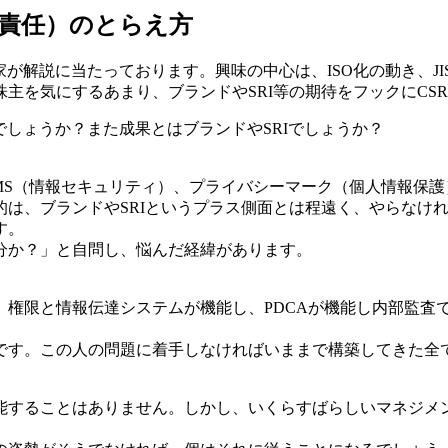
的責任）のとらえ方
が解説に当たっております。興味の中心は、ISO化の動き、JI
主を気にするあまり、ブランドやSRI等の期待をフックにCS
でしょうか？また成果とはブランドやSRIでしょうか？
99、ISMS（情報セキュリティ）、プライバシーマーク（個人情報保護）
的は、ブランドやSRIというプラス側面とは程遠く、やらなけ
す。
分か？」と自問し、悩んだ経緯があります。
、権限と情報伝達システムが機能し、PDCAが機能し内部監査
です。この人の問題に着手しなければいままで構築してきた全
能することはありません。しかし、いくらすばらしいマネジメ