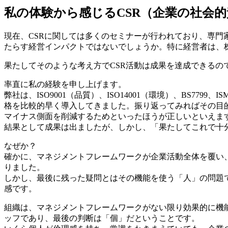
私の体験から感じるCSR（企業の社会
現在、CSRに関しては多くのセミナーが行われており、専門家
たらす経営インパクトではないでしょうか。特に経営者は、株
果たしてそのような考え方でCSR活動は成果を達成できるの
率直に私の経験を申し上げます。
弊社は、ISO9001（品質）、ISO14001（環境）、BS77
格を比較的早く導入してきました。振り返ってみればその目
マイナス側面を削減するためといったほうが正しいといえま
結果として成果は出ましたが、しかし、「果たしてこれで十
なぜか？
確かに、マネジメントフレームワークが企業活動全体を覆い
りました。
しかし、最後に残った疑問とはその機能を使う「人」の問題
感です。
組織は、マネジメントフレームワークがない限り効果的に機
ッフであり、最後の判断は「個」だということです。