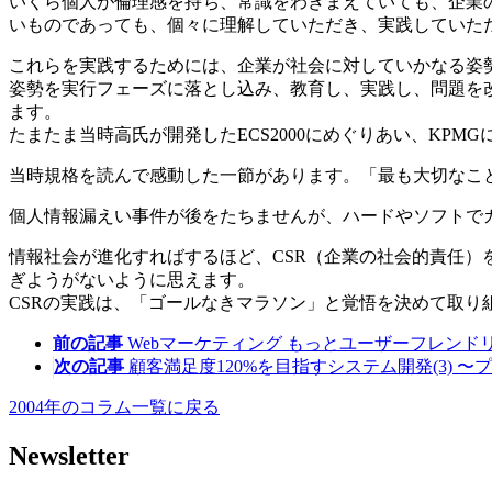
いくら個人が倫理感を持ち、常識をわきまえていても、企業
いものであっても、個々に理解していただき、実践していた
これらを実践するためには、企業が社会に対していかなる姿
姿勢を実行フェーズに落とし込み、教育し、実践し、問題を
ます。
たまたま当時高氏が開発したECS2000にめぐりあい、KP
当時規格を読んで感動した一節があります。「最も大切なこ
個人情報漏えい事件が後をたちませんが、ハードやソフトで
情報社会が進化すればするほど、CSR（企業の社会的責任
ぎようがないように思えます。
CSRの実践は、「ゴールなきマラソン」と覚悟を決めて取り
前の記事
Webマーケティング もっとユーザーフレンド
次の記事
顧客満足度120%を目指すシステム開発(3) 
2004年のコラム一覧に戻る
Newsletter