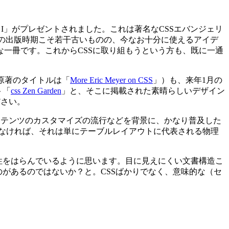
ク I」がプレゼントされました。これは著名なCSSエバンジェリ
の出版時期こそ若干古いものの、今なお十分に使えるアイデ
一冊です。これからCSSに取り組もうという方も、既に一通
（原著のタイトルは「
More Eric Meyer on CSS
」）も、来年1月の
ト「
css Zen Garden
」と、そこに掲載された素晴らしいデザイン
ださい。
コンテンツのカスタマイズの流行などを背景に、かなり普及した
でなければ、それは単にテーブルレイアウトに代表される物理
性をはらんでいるように思います。目に見えにくい文書構造こ
があるのではないか？と。CSSばかりでなく、意味的な（セ