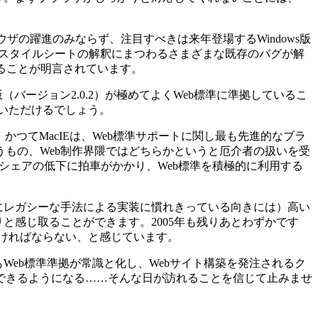
ザの躍進のみならず、注目すべきは来年登場するWindows版
はスタイルシートの解釈にまつわるさまざまな既存のバグが解
ることが明言されています。
（バージョン2.0.2）が極めてよくWeb標準に準拠しているこ
いただけるでしょう。
かつてMacIEは、Web標準サポートに関し最も先進的なブラ
もの、Web制作界隈ではどちらかというと厄介者の扱いを受
のシェアの低下に拍車がかかり、Web標準を積極的に利用する
にレガシーな手法による実装に慣れきっている向きには）高い
と感じ取ることができます。2005年も残りあとわずかです
なければならない、と感じています。
Web標準準拠が常識と化し、Webサイト構築を発注されるク
できるようになる……そんな日が訪れることを信じて止みませ