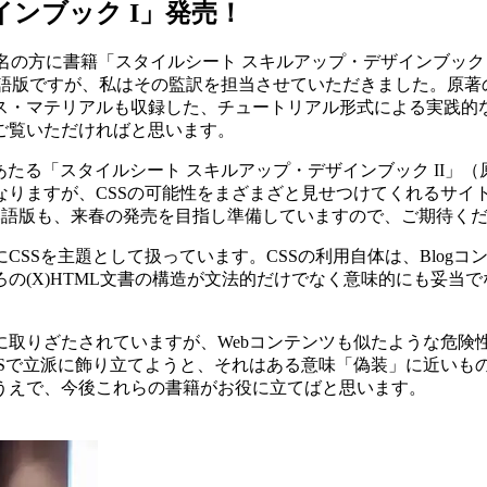
ンブック I」発売！
われ、一名の方に書籍「スタイルシート スキルアップ・デザインブッ
語版ですが、私はその監訳を担当させていただきました。原著
ス・マテリアルも収録した、チュートリアル形式による実践的な
ご覧いただければと思います。
あたる「スタイルシート スキルアップ・デザインブック II」
りますが、CSSの可能性をまざまざと見せつけてくれるサイ
ign」の日本語版も、来春の発売を目指し準備していますので、ご期待く
CSSを主題として扱っています。CSSの利用自体は、Blog
の(X)HTML文書の構造が文法的だけでなく意味的にも妥当
に取りざたされていますが、Webコンテンツも似たような危険
Sで立派に飾り立てようと、それはある意味「偽装」に近いもの
うえで、今後これらの書籍がお役に立てばと思います。