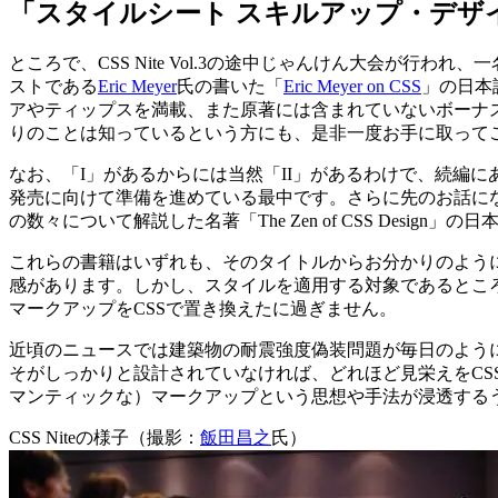
「スタイルシート スキルアップ・デザイ
ところで、CSS Nite Vol.3の途中じゃんけん大会が行
ストである
Eric Meyer
氏の書いた「
Eric Meyer on CSS
」の日本
アやティップスを満載、また原著には含まれていないボーナ
りのことは知っているという方にも、是非一度お手に取って
なお、「I」があるからには当然「II」があるわけで、続編に
発売に向けて準備を進めている最中です。さらに先のお話にな
の数々について解説した名著「The Zen of CSS Des
これらの書籍はいずれも、そのタイトルからお分かりのように
感があります。しかし、スタイルを適用する対象であるところ
マークアップをCSSで置き換えたに過ぎません。
近頃のニュースでは建築物の耐震強度偽装問題が毎日のよう
そがしっかりと設計されていなければ、どれほど見栄えをCS
マンティックな）マークアップという思想や手法が浸透する
CSS Niteの様子（撮影：
飯田昌之
氏）