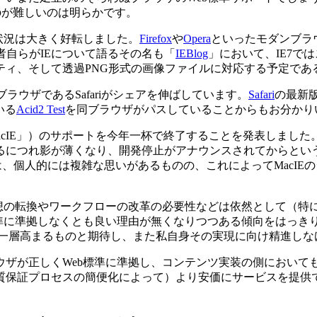
のが難しいのは明らかです。
状況は大きく好転しました。
Firefox
や
Opera
といったモダンブラウ
7。開発者自らがIEについて語るその名も「
IEBlog
」において、IE7で
ティ、そして透過PNG形式の画像ファイルに対応する予定であ
ブラウザであるSafariがシェアを伸ばしています。
Safari
の最新版
いる
Acid2 Test
を同ブラウザがパスしていることからもお分かり
acIE」）のサポートを今年一杯で終了することを発表しました。
るにつれ影が薄くなり、開発停止がアナウンスされてからという
は、個人的には複雑な思いがあるものの、これによってMacIE
発想の転換やワークフローの改革の必要性などは依然として（特
準に準拠しなくとも良い理由が無くなりつつある傾向をはっきり
運が一層高まるものと期待し、また私自身その実現に向け精進し
ザが正しくWeb標準に準拠し、コンテンツ実装の側においても
質保証プロセスの簡便化によって）より安価にサービスを提供