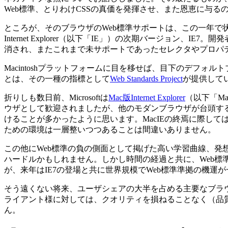
Web標準、とりわけCSSの真価を発揮させ、また恩恵に与る
ところが、そのブラウザのWeb標準サポートは、この一年で
Internet Explorer（以下「IE」）の次期バージョン、IE
消され、またこれまで未サポートであったセレクタやプロパ
Macintoshプラットフォームに目を移せば、目下のデフォルト
とは、その一種の指標として
Web Standards Project
が提供して
折りしも数日前、Microsoftは
Mac版Internet Explorer
（以下「M
ウザとして歓迎されましたが、他のモダンブラウザが台頭す
けることが多かったように思います。MacIEの終焉に際して
ための環境は一層整いつつあることは間違いありません。
この他にWeb標準の負の側面として掲げた高い学習曲線、
ハードルかもしれません。しかし時間の経過と共に、Web標
が、来年はIE7の登場と共に世界規模でWeb標準準拠の機
そう遠くない将来、ユーザシェアの大半を占める主要なブラウ
ライアント様に対しては、クオリティを損ねることなく（品
ん。