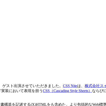
.3」に、ゲスト出演させていただきました。
CSS Nite
は、
株式会社ス
ド実装において表現を担う
CSS（Cascading Style Sheets）
ならび
文書構造を記述する(X)HTMLをも含めた、より包括的なWeb