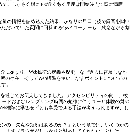
て。しかも会場に100近くある座席は開始時点で既に満席、
な量の情報を詰め込んだ結果、かなりの早口（後で録音を聞い
ていただいていた質問に回答するQ&Aコーナーも、残念ながら割
。
紹介に始まり、Web標準の定義や歴史、なぜ過去に普及しなか
短所の存在、そしてWeb標準を使いこなすポイントについての
です。
会を通じてお伝えしてきました。アクセシビリティの向上、検
ロードおよびレンダリング時間の短縮に伴うユーザ体験の質の
eb標準に準拠せずとも享受できる手法が考えられますが、し
ゼンの「欠点や短所はあるのか？」という項では、いくつかの
う。まずブラウザがしっかりと対応してくれないことには、