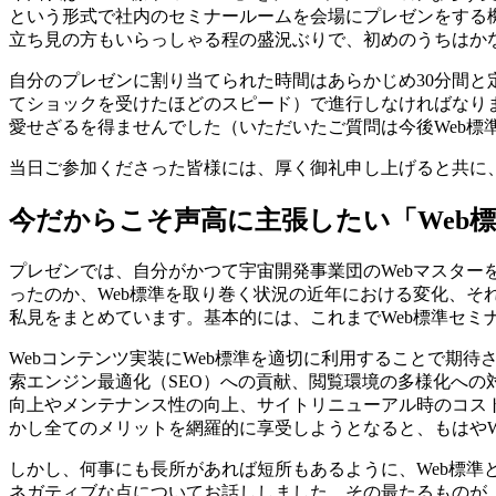
という形式で社内のセミナールームを会場にプレゼンをする機
立ち見の方もいらっしゃる程の盛況ぶりで、初めのうちはか
自分のプレゼンに割り当てられた時間はあらかじめ30分間
てショックを受けたほどのスピード）で進行しなければなりませ
愛せざるを得ませんでした（いただいたご質問は今後Web標準
当日ご参加くださった皆様には、厚く御礼申し上げると共に
今だからこそ声高に主張したい「Web
プレゼンでは、自分がかつて宇宙開発事業団のWebマスター
ったのか、Web標準を取り巻く状況の近年における変化、そ
私見をまとめています。基本的には、これまでWeb標準セミ
Webコンテンツ実装にWeb標準を適切に利用することで期
索エンジン最適化（SEO）への貢献、閲覧環境の多様化へ
向上やメンテナンス性の向上、サイトリニューアル時のコス
かし全てのメリットを網羅的に享受しようとなると、もはやW
しかし、何事にも長所があれば短所もあるように、Web標
ネガティブな点についてお話ししました。その最たるものが