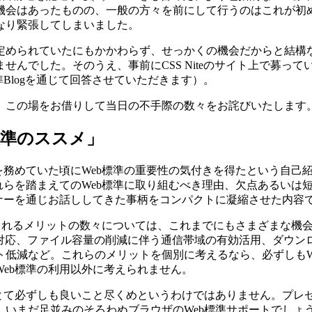
会はあったものの、一般の方々を前にして行うのはこれが初め
なり緊張してしまいました。
と定められていたにもかかわらず、せっかくの機会だからと結構
んでした。そのうえ、事前にCSS Niteのサイト上で募っ
Blogを通じて回答させていただきます）。
、この場をお借りして当日の不手際の数々をお詫びいたします
標準のススメ」
を務めていた頃にWeb標準の重要性の気付きを得たという自己
れらを踏まえてのWeb標準に取り組むべき理由、欠点あるいは
ナーを通じお話ししてきた事柄をコンパクトに凝縮させた内容
待されるメリットの数々については、これまでにもさまざまな機
の対応、ファイル容量の削減に伴う通信帯域の有効活用、ダウン
ト低減など。これらのメリットを個別に考えるなら、必ずしもW
eb標準の利用以外に考えられません。
準とて必ずしも良いこと尽くめというわけではありません。プレ
、いまだ足並みのそろわぬブラウザのWeb標準サポートでしょ