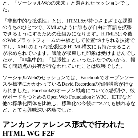
と、「ソーシャルWebの未来」と題されたセッションでし
た。
「非集中的な拡張性」とは、HTML5が持つさまざまな課題
のうちのひとつで、XMLのように誰もが自由に言語を拡張
できるようにするための仕組みになります。HTML5は今後
のWebプラットフォームの中核として位置づけられる技術で
すし、XMLのような拡張性をHTML構文にも持たせること
が求められています。議論が収束した印象は受けませんでし
たが、「非集中的」「拡張性」といったふたつの点から、幅
広く問題点の共有が行なわれていたことは収穫でした。
ソーシャルWebのセッションでは、Facebookでオープンソー
スや標準にかかわっているDavid Recordonの招待講演が行な
われました。Facebookのオープン戦略についての説明や、彼
がボードをつとめるOpen Web FoundationとW3C、IETFなど
他の標準化団体を比較し、標準化の今後についても触れるな
ど、とても興味深い内容でした。
アンカンファレンス形式で行われた
HTML WG F2F