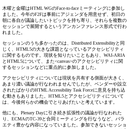
木曜と金曜はHTML WGのFace-to-faceミーティングに参加し
ました。今年のF2Fは事前にアジェンダを用意せず、初日の
朝に各自が議論したいトピックを持ち寄り、それらを複数の
セッションで展開するというアンカンファレンス形式で行わ
れました。
セッションのうち多かったのは、Distributed Extensibilityと同
じく、HTML5の大きな課題となっているアクセシビリティ
に関するものです。現状を知りたいこともあり、WAI-ARIA
とHTML5について、また<canvas>のアクセシビリティに関
するセッションなどに重点的に参加しました。
アクセシビリティについては現状を共有する側面が大きく、
あまり濃い議論が行なわれませんでしたが、ベンダーや設立
されたばかりのHTML Accessibility Task Forceに意見を持ち込
む動きもありました。HTML5とアクセシビリティについて
は、今後何らかの機会でとりあげたいと考えています。
他にも、Plenary Dayに引き続き拡張性の議論が行なわれた
り、ECMAのTC-39と合同ミーティングを行なうなど、バラ
エティ豊かな内容になっていました。参加できないセッショ