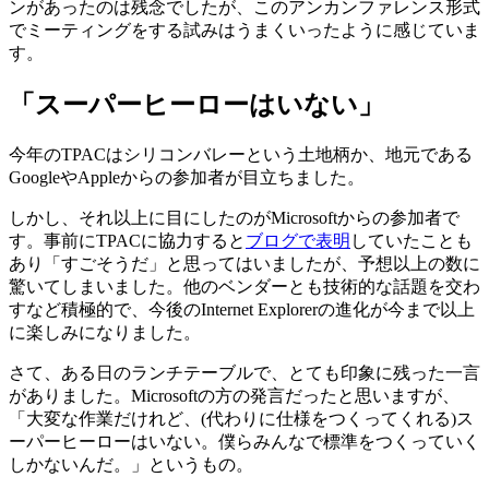
ンがあったのは残念でしたが、このアンカンファレンス形式
でミーティングをする試みはうまくいったように感じていま
す。
「スーパーヒーローはいない」
今年のTPACはシリコンバレーという土地柄か、地元である
GoogleやAppleからの参加者が目立ちました。
しかし、それ以上に目にしたのがMicrosoftからの参加者で
す。事前にTPACに協力すると
ブログで表明
していたことも
あり「すごそうだ」と思ってはいましたが、予想以上の数に
驚いてしまいました。他のベンダーとも技術的な話題を交わ
すなど積極的で、今後のInternet Explorerの進化が今まで以上
に楽しみになりました。
さて、ある日のランチテーブルで、とても印象に残った一言
がありました。Microsoftの方の発言だったと思いますが、
「大変な作業だけれど、(代わりに仕様をつくってくれる)ス
ーパーヒーローはいない。僕らみんなで標準をつくっていく
しかないんだ。」というもの。