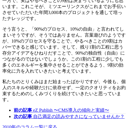
一方で、実はやるべきことの9割は決まっているようにも思
います。これこそが、ミツエーリンクスがこれまでお手伝い
させていただいた年間3,000本のプロジェクトを通して培っ
たナレッジです。
そう言うと、「90%のプロセス、10%の自由」と言われてし
まいそうですが、そうではありません。言葉遊びのようです
が、10%のプロセスを守ることで、やるべきことの9割はカ
バーできると感じています。そして、残り1割の工程に思う
存分アイデアをひねりだすことで、90%の独自性（自由）に
つながるのではないでしょうか。この1割の工程に少しでも
多くのエネルギーを集中させることができるよう、9割の効
率化に力を入れていきたいと考えています。
私たちのとりくみはまだ始まったばかりですが、今後も、個
人のスキルや経験だけに依存せず、一定のクオリティをお約
束するためのしくみづくりを続けていきたいと思っていま
す。
前の記事
eZ Publish 〜CMS導入の傾向と実績〜
次の記事
自己満足の読みやすさになっていませんか？
2010年のコラム一覧に戻る