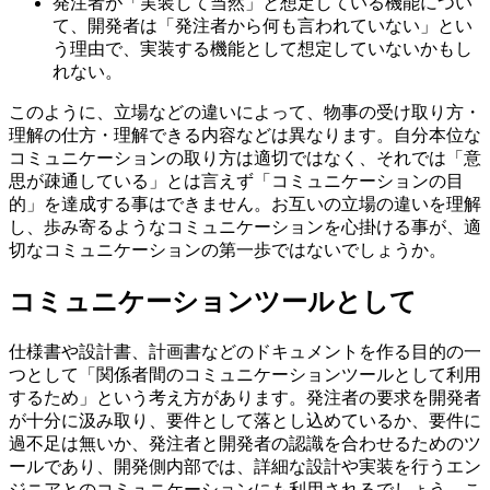
発注者が「実装して当然」と想定している機能につい
て、開発者は「発注者から何も言われていない」とい
う理由で、実装する機能として想定していないかもし
れない。
このように、立場などの違いによって、物事の受け取り方・
理解の仕方・理解できる内容などは異なります。自分本位な
コミュニケーションの取り方は適切ではなく、それでは「意
思が疎通している」とは言えず「コミュニケーションの目
的」を達成する事はできません。お互いの立場の違いを理解
し、歩み寄るようなコミュニケーションを心掛ける事が、適
切なコミュニケーションの第一歩ではないでしょうか。
コミュニケーションツールとして
仕様書や設計書、計画書などのドキュメントを作る目的の一
つとして「関係者間のコミュニケーションツールとして利用
するため」という考え方があります。発注者の要求を開発者
が十分に汲み取り、要件として落とし込めているか、要件に
過不足は無いか、発注者と開発者の認識を合わせるためのツ
ールであり、開発側内部では、詳細な設計や実装を行うエン
ジニアとのコミュニケーションにも利用されるでしょう。こ