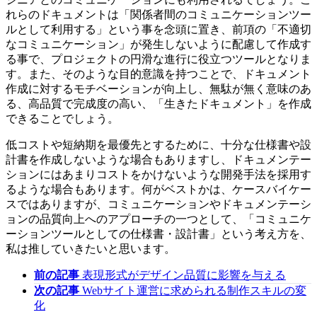
れらのドキュメントは「関係者間のコミュニケーションツー
ルとして利用する」という事を念頭に置き、前項の「不適切
なコミュニケーション」が発生しないように配慮して作成す
る事で、プロジェクトの円滑な進行に役立つツールとなりま
す。また、そのような目的意識を持つことで、ドキュメント
作成に対するモチベーションが向上し、無駄が無く意味のあ
る、高品質で完成度の高い、「生きたドキュメント」を作成
できることでしょう。
低コストや短納期を最優先とするために、十分な仕様書や設
計書を作成しないような場合もありますし、ドキュメンテー
ションにはあまりコストをかけないような開発手法を採用す
るような場合もあります。何がベストかは、ケースバイケー
スではありますが、コミュニケーションやドキュメンテーシ
ョンの品質向上へのアプローチの一つとして、「コミュニケ
ーションツールとしての仕様書・設計書」という考え方を、
私は推していきたいと思います。
前の記事
表現形式がデザイン品質に影響を与える
次の記事
Webサイト運営に求められる制作スキルの変
化