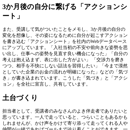
3か月後の自分に繋げる「アクションシ
ート」
また、受講して気がついたことをメモし、3か月後の自分の
変化を想像し、その姿になるために自分が起こすアクション
を書き込む「アクションシート」を社内のWebデータベース
にアップしています。「入社当初の不安や前向きな姿勢を思
い出し、仕事への姿勢を見直す良い機会になった」「自分の
考えは抱え込まず、表に出した方がよい」 「交渉力を磨き
つつ、相手を不快にしない話法を習得したい」「今まで漠然
としていた企業のお金の流れが明確になった」などの「気づ
き」が書き込まれています。こうした「気づき」と「アクシ
ョン」を全社に宣言し、共有しています。
土台づくり
担当者として、受講者のみなさんのよき伴走者でありたいと
思っています。一人で走っていると、つらいこともあるかも
しれませんが、かけ声をかけて寄り添って走ってくれる人や
仲間が一緒であればゴールまで辿り着くことができます。一