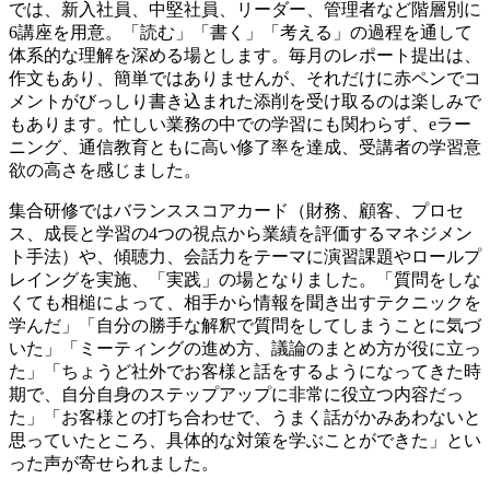
では、新入社員、中堅社員、リーダー、管理者など階層別に
6講座を用意。「読む」「書く」「考える」の過程を通して
体系的な理解を深める場とします。毎月のレポート提出は、
作文もあり、簡単ではありませんが、それだけに赤ペンでコ
メントがびっしり書き込まれた添削を受け取るのは楽しみで
もあります。忙しい業務の中での学習にも関わらず、eラー
ニング、通信教育ともに高い修了率を達成、受講者の学習意
欲の高さを感じました。
集合研修ではバランススコアカード（財務、顧客、プロセ
ス、成長と学習の4つの視点から業績を評価するマネジメン
ト手法）や、傾聴力、会話力をテーマに演習課題やロールプ
レイングを実施、「実践」の場となりました。「質問をしな
くても相槌によって、相手から情報を聞き出すテクニックを
学んだ」「自分の勝手な解釈で質問をしてしまうことに気づ
いた」「ミーティングの進め方、議論のまとめ方が役に立っ
た」「ちょうど社外でお客様と話をするようになってきた時
期で、自分自身のステップアップに非常に役立つ内容だっ
た」「お客様との打ち合わせで、うまく話がかみあわないと
思っていたところ、具体的な対策を学ぶことができた」とい
った声が寄せられました。