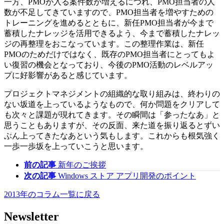
一方、PMOが入る案件数が増えるにつれ、PMO担当者の人
数が不足してきていますので、PMO担当者を増やすための
トレーニングを進めるとともに、新任PMO担当者が今まで
蓄積したナレッジを活用できるよう、今まで蓄積したナレッ
ジの再整理をおこなっています。この整理作業は、新任
PMOのためだけではなく、既存のPMO担当者にとってもよ
い復習の機会となっており、今後のPMO活動のレベルアッ
プに好影響があると感じています。
プロジェクトマネジメントの組織的な取り組みは、終わりの
ない坂道を上っているようなもので、何か問題をクリアして
も次々と課題が現れてきます。その瞬間は「参ったなあ」と
思うこともありますが、その反面、来た道を振り返るとずい
ぶん上ってきたなあという気もします。これからも根気強く
一歩一歩坂を上っていこうと思います。
前の記事
新年のご挨拶
次の記事
Windows ストア アプリ開発のポイント
2013年のコラム一覧に戻る
Newsletter