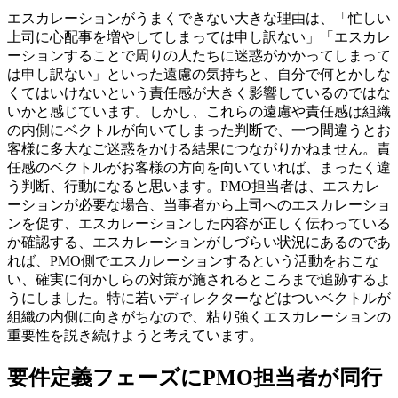
エスカレーションがうまくできない大きな理由は、「忙しい
上司に心配事を増やしてしまっては申し訳ない」「エスカレ
ーションすることで周りの人たちに迷惑がかかってしまって
は申し訳ない」といった遠慮の気持ちと、自分で何とかしな
くてはいけないという責任感が大きく影響しているのではな
いかと感じています。しかし、これらの遠慮や責任感は組織
の内側にベクトルが向いてしまった判断で、一つ間違うとお
客様に多大なご迷惑をかける結果につながりかねません。責
任感のベクトルがお客様の方向を向いていれば、まったく違
う判断、行動になると思います。PMO担当者は、エスカレ
ーションが必要な場合、当事者から上司へのエスカレーショ
ンを促す、エスカレーションした内容が正しく伝わっている
か確認する、エスカレーションがしづらい状況にあるのであ
れば、PMO側でエスカレーションするという活動をおこな
い、確実に何かしらの対策が施されるところまで追跡するよ
うにしました。特に若いディレクターなどはついベクトルが
組織の内側に向きがちなので、粘り強くエスカレーションの
重要性を説き続けようと考えています。
要件定義フェーズにPMO担当者が同行