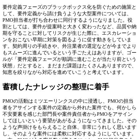
要件定義フェーズのブラックボックス化を防ぐための施策と
して、要件定義から請け負うような大型案件については、
PMO担当者が打ち合わせに同行するようになりました。役
割としては、要件が提案時と大きく変わったなど、品質や納
期を守ることに対してリスクが生じた際に、エスカレーショ
ンをおこない早期に対策を図るように促す動きをしていま
す。契約周りの手続きや、外注業者の選定などが今までより
もスムーズに進んでいるという手ごたえはありますが、ゴー
ルが「要件定義フェーズが順調に進むことが当たり前という
状態」だとすると、まだまだ課題はたくさんありますので、
知恵を絞りながら対応を進めていこうと考えています。
蓄積したナレッジの整理に着手
PMOの活動はミツエーリンクスの中に浸透し、PMOの担当
者をアサインする案件の定義から外れた案件でも、何かしら
不安要素を感じた部門長や案件責任者からPMOをアサイン
してほしいという要望があがるようになってきました。その
ような声掛けをもらえること自体、非常にうれしく思います
し、そのような案件には柔軟に対応するようにしています。