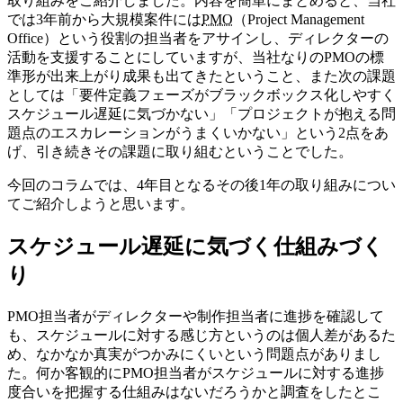
取り組みをご紹介しました。内容を簡単にまとめると、当社
では3年前から大規模案件には
PMO
（Project Management
Office）という役割の担当者をアサインし、ディレクターの
活動を支援することにしていますが、当社なりのPMOの標
準形が出来上がり成果も出てきたということ、また次の課題
としては「要件定義フェーズがブラックボックス化しやすく
スケジュール遅延に気づかない」「プロジェクトが抱える問
題点のエスカレーションがうまくいかない」という2点をあ
げ、引き続きその課題に取り組むということでした。
今回のコラムでは、4年目となるその後1年の取り組みについ
てご紹介しようと思います。
スケジュール遅延に気づく仕組みづく
り
PMO担当者がディレクターや制作担当者に進捗を確認して
も、スケジュールに対する感じ方というのは個人差があるた
め、なかなか真実がつかみにくいという問題点がありまし
た。何か客観的にPMO担当者がスケジュールに対する進捗
度合いを把握する仕組みはないだろうかと調査をしたとこ