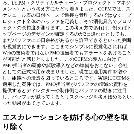
ろ、
CCPM
（クリティカルチェーン・プロジェクト・マネジ
メント）という考え方にたどり着きました。CCPMでは、ス
ケジュール表の日付ベースで進捗を管理するのではなく、プ
ロジェクト全体のバッファを定義し、その消化具合でプロジ
ェクトの余裕度を測ります。この考え方であれば、例えばト
ップページのデザインが確定するのが2日遅れたとしても、
まだバッファに15日余裕があるから許容できるといった判断
を視覚的にできます。ここまでシンプルに視覚化されれば、
Webの技術者ではないPMO担当者でもアラートをあげること
が可能だと感じとりました。このCCPMの導入に向けて、
PMO担当者の研修や試験導入などの準備をおこない、会社
としての正式採用が決まりました。現在は適用案件を増や
し、組織への浸透を図っているところです。実際にCCPMを
適用した案件では、PMO担当者がバッファの増減の資料を
提供するとディレクターや制作側もバッファの動きに注目
し、バッファが減ってくるとリスクヘッジを考え始めるとい
った効果が出てきています。
エスカレーションを妨げる心の壁を取
り除く