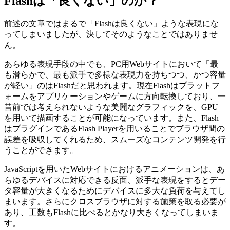
Flashは「良くない」のか？
前述の文章ではまるで「Flashは良くない」ような表現にな
ってしまいましたが、決してそのようなことではありませ
ん。
あらゆる表現手段の中でも、PC用Webサイトにおいて「最
も滑らかで、最も派手で多様な表現力を持ちつつ、かつ容量
が軽い」のはFlashだと思われます。現在Flashはプラットフ
ォームをアプリケーションやゲームに方向転換しており、一
昔前では考えられないような美麗なグラフィックを、GPU
を用いて描画することが可能になっています。また、Flash
はプラグインであるFlash Playerを用いることでブラウザ間の
誤差を吸収してくれるため、スムーズなコンテンツ開発を行
うことができます。
JavaScriptを用いたWebサイトにおけるアニメーションは、あ
らゆるデバイスに対応できる反面、派手な表現をするとデー
タ容量が大きくなるためにデバイスに多大な負荷を与えてし
まいます。さらにクロスブラウザに対する施策を取る必要が
あり、工数もFlashに比べるとかなり大きくなってしまいま
す。