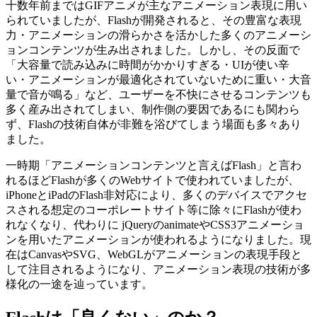
十数年前まではGIFアニメが主なアニメーション表現に用い
られていましたが、Flashが開発されると、その豊富な表現
力・アニメーションの滑らかさを活かした多くのアニメーシ
ョンコンテンツが生み出されました。しかし、その反面で
「大容量で読み込みに時間がかかりすぎる・UIが使い辛
い・アニメーションが最適化されていないために重い・大音
量で音が鳴る」など、ユーザーを不快にさせるコンテンツも
多く産み出されてしまい、制作側の要因であるにも関わら
ず、Flashの技術自体が非難を浴びてしまう場面も多々あり
ました。
一時期「アニメーションコンテンツと言えばFlash」と言わ
れるほどFlashが多くのWebサイトで使われていましたが、
iPhoneとiPadのFlash非対応により、多くのデバイスでアクセ
スされる想定のコーポレートサイト等に除々にFlashが使わ
れなくなり、代わりに jQueryのanimateやCSS3アニメーショ
ンを用いたアニメーションが使われるようになりました。現
在はCanvasやSVG、WebGLがアニメーションの表現手段と
して注目されるようになり、アニメーション表現の技術が多
様化の一途を辿っています。