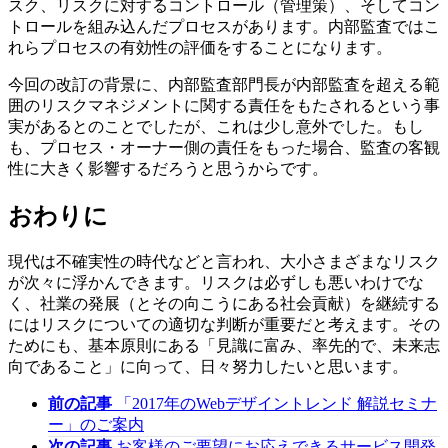
スク、リスクに対するコントロール（管理策）、そしてコン
トロールを組み込んだプロセスがあります。内部監査ではこ
れらプロセスの有効性の評価をすることになります。
今回の改訂の背景に、内部監査部門長が内部監査を超える範
囲のリスクマネジメントに関する責任をもたされるという事
実があるとのことでしたが、これは少し意外でした。もし
も、プロセス・オーナー側の責任をもった場合、監査の客観
性に大きく影響するだろうと思うからです。
おわりに
現代は不確実性の時代などと言われ、大小さまざまなリスク
が次々に浮かんできます。リスクは必ずしも悪いわけでな
く、社業の発展（とその向こうにある社会貢献）を継続する
にはリスクについての適切な判断が重要だと考えます。その
ためにも、基本原則にある「見識に富み、率先的で、未来志
向であること」に向って、日々努力したいと思います。
前の記事
「2017年のWebデザイントレンド 解説セミナ
ー」のご案内
次の記事
お客様のご要望にお応えできるサービス開発