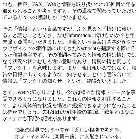
つも、音声、FAX、Webと情報を取り扱いつつ35回目の年を
迎えられることを考えますと、その過程で関わっていただい
ている方々への感謝しかございません。
その「情報」という言葉ですが、ふと見ると「情けに報い
る」と読むこともでき、なぜInformationに情けなのか？と年
末強く疑問をいだきました。情報という言葉は森鴎外がクラ
ウゼヴィッツの戦争論に出てきたNachrichtを翻訳する際に作
った和製漢字です。その後調べてみると情報の情は情けでは
なく状況の状にむしろ近い意味であり、情勢の情と同じく
「ファクト」を意味します。また、報は報いるではなく、報
告や日報に出てくるような「知らせる」という意味合いで、
情報は「ファクトの知らせ」といえ、納得がいきました。
さて、Webの広がりにより、今では様々な情報・データを享
受できるようになりました。これらの情報を利用すること
で、より具体的な状況を迅速に把握できるようになったこと
は確かでしょう。先程触れた戦争論の第1章「戦争とはなに
か？」にも下記の記述があります。
抽象の世界ではすべてが〔乏しい根拠で考える〕
オプティミズム（楽観主義）に支配されている。