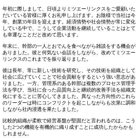
年初に際しまして、日頃よりミツエーリンクスをご愛顧いた
だいている皆様に厚くお礼申し上げます。お陰様で当社は今
年、創業35年目を迎えます。経済情勢や社会情勢が常に変化
している中で、こうして企業活動を継続していることはとて
も幸運なことだと改めて思います。
年末に、幹部の一人とおでんを食べながら雑談をする機会が
ありました。彼と何気ない会話をしながら、改めてミツエー
リンクスのこれまでを振り返りました。
彼は長年、常に新しい技術を研究し、その技術を組織として
社会に広げていくことで社会貢献をするという強い意志があ
りました。一方、管理系のある幹部は複数のプロセス管理手
法を学び、当社に合った品質向上と継続的改善手法を組織文
化にすることに苦心してきました。異なった方向性のこれら
のリーダーは時にコンフリクトを起こしながらも次第に調和
しながら社内浸透を果たしました。
比較的組織が柔軟で経営基盤が堅固だと言われるのは、こう
した2つの機能を有機的に織り成すことに成功したからかも
しれません。