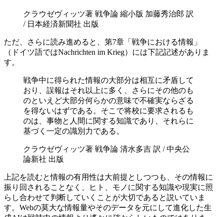
クラウゼヴィッツ著 戦争論 縮小版 加藤秀治郎 訳
/ 日本経済新聞社 出版
ただ、さらに読み進めると、第7章「戦争における情報」
（ドイツ語ではNachrichten im Krieg）には下記記述がありま
す。
戦争中に得られた情報の大部分は相互に矛盾して
おり、誤報はそれ以上に多く、さらにその他のも
のといえど大部分何らかの意味で不確実ならざる
を得ないはずである。そこで将校に要求されるも
のは、事物と人間に関する知識であり、それらに
基づく一定の識別力である。
クラウゼヴィッツ著 戦争論 清水多吉 訳 / 中央公
論新社 出版
上記を読むと情報の有用性は大前提としつつも、その情報に
振り回されることなく、ヒト、モノに関する知識や現実に照
らし合わせて判断していくことが大切であると説いていま
す。Webの莫大な情報量やそのデータを元にして進化した生