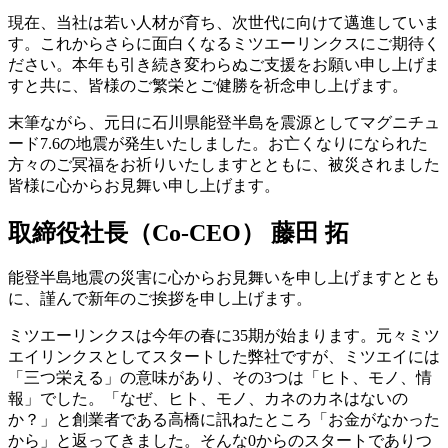
現在、当社は若い人材が育ち、次世代に向けて邁進していま
す。これからさらに面白くなるミツエーリンクスにご期待く
ださい。本年も引き続き変わらぬご支援をお願い申し上げま
すと共に、皆様のご繁栄とご健勝を祈念申し上げます。
末筆ながら、元日に石川県能登半島を震源としてマグニチュ
ード7.6の地震が発生いたしました。お亡くなりになられた
方々のご冥福をお祈りいたしますとともに、被災されました
皆様に心からお見舞い申し上げます。
取締役社長（Co-CEO） 藤田 拓
能登半島地震の災害に心からお見舞いを申し上げますととも
に、謹んで新年のご挨拶を申し上げます。
ミツエーリンクスは今年の春に35期が始まります。元々ミツ
エイリンクスとしてスタートした弊社ですが、ミツエイには
「三つ栄える」の意味があり、その3つは「ヒト、モノ、情
報」でした。「なぜ、ヒト、モノ、カネのカネはないの
か？」と創業者である高橋に訊ねたところ「お金がなかった
から」と返ってきました。そんな0からのスタートでありつ