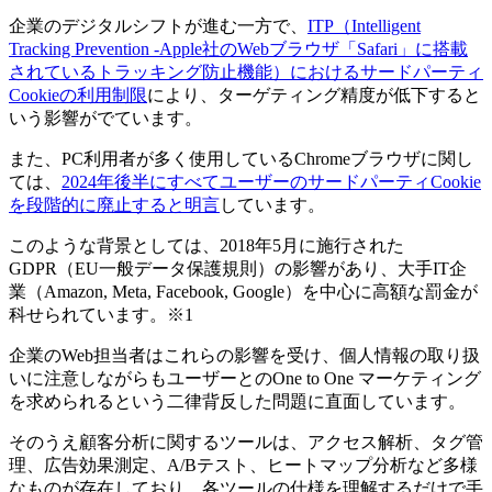
企業のデジタルシフトが進む一方で、
ITP（Intelligent
Tracking Prevention -Apple社のWebブラウザ「Safari」に搭載
されているトラッキング防止機能）におけるサードパーティ
Cookieの利用制限
により、ターゲティング精度が低下すると
いう影響がでています。
また、PC利用者が多く使用しているChromeブラウザに関し
ては、
2024年後半にすべてユーザーのサードパーティCookie
を段階的に廃止すると明言
しています。
このような背景としては、2018年5月に施行された
GDPR（EU一般データ保護規則）の影響があり、大手IT企
業（Amazon, Meta, Facebook, Google）を中心に高額な罰金が
科せられています。※1
企業のWeb担当者はこれらの影響を受け、個人情報の取り扱
いに注意しながらもユーザーとのOne to One マーケティング
を求められるという二律背反した問題に直面しています。
そのうえ顧客分析に関するツールは、アクセス解析、タグ管
理、広告効果測定、A/Bテスト、ヒートマップ分析など多様
なものが存在しており、各ツールの仕様を理解するだけで手