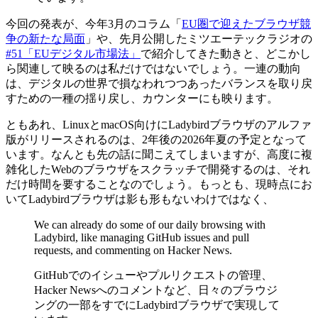
今回の発表が、今年3月のコラム「
EU圏で迎えたブラウザ競
争の新たな局面
」や、先月公開したミツエーテックラジオの
#51「EUデジタル市場法」
で紹介してきた動きと、どこかし
ら関連して映るのは私だけではないでしょう。一連の動向
は、デジタルの世界で損なわれつつあったバランスを取り戻
すための一種の揺り戻し、カウンターにも映ります。
ともあれ、LinuxとmacOS向けにLadybirdブラウザのアルファ
版がリリースされるのは、2年後の2026年夏の予定となって
います。なんとも先の話に聞こえてしまいますが、高度に複
雑化したWebのブラウザをスクラッチで開発するのは、それ
だけ時間を要することなのでしょう。もっとも、現時点にお
いてLadybirdブラウザは影も形もないわけではなく、
We can already do some of our daily browsing with
Ladybird, like managing GitHub issues and pull
requests, and commenting on Hacker News.
GitHubでのイシューやプルリクエストの管理、
Hacker Newsへのコメントなど、日々のブラウジ
ングの一部をすでにLadybirdブラウザで実現して