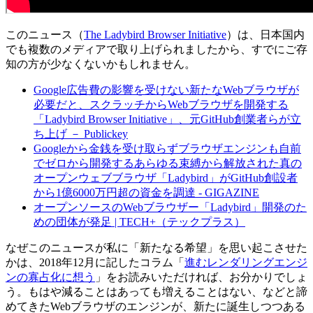
このニュース（
The Ladybird Browser Initiative
）は、日本国内
でも複数のメディアで取り上げられましたから、すでにご存
知の方が少なくないかもしれません。
Google広告費の影響を受けない新たなWebブラウザが
必要だと、スクラッチからWebブラウザを開発する
「Ladybird Browser Initiative」、元GitHub創業者らが立
ち上げ － Publickey
Googleから金銭を受け取らずブラウザエンジンも自前
でゼロから開発するあらゆる束縛から解放された真の
オープンウェブブラウザ「Ladybird」がGitHub創設者
から1億6000万円超の資金を調達 - GIGAZINE
オープンソースのWebブラウザー「Ladybird」開発のた
めの団体が発足 | TECH+（テックプラス）
なぜこのニュースが私に「新たなる希望」を思い起こさせた
かは、2018年12月に記したコラム「
進むレンダリングエンジ
ンの寡占化に想う
」をお読みいただければ、お分かりでしょ
う。もはや減ることはあっても増えることはない、などと諦
めてきたWebブラウザのエンジンが、新たに誕生しつつある