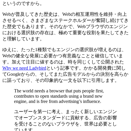
というのですから。
Webが普及してきた歴史は、Webの相互運用性を維持・向上
させるべく、さまざまなステークホルダーが奮闘し続けてき
た歴史でもあります。そのなかで、Webブラウザのエンジン
における選択肢の存在は、極めて重要な役割を果たしてきた
と理解しています。
ゆえに、たった1種類でもエンジンの選択肢が増えるのは、
Webの健全な発展に必要かつ有意義なことと確信していま
す。加えて注目に値するのは、時を同じくして公開された
Why we need Ladybird
という記事です。かかる開発費に関し
てGoogleからの、そしてまた広告モデルからの決別を高らか
に謳っており、その印象的な一文を以下に引用します。
The world needs a browser that puts people first,
contributes to open standards using a brand new
engine, and is free from advertising’s influence.
ユーザーを第一に考え、まったく新しいエンジン
でオープンスタンダードに貢献する、広告の影響
を受けることのないブラウザを、世界は必要とし
ています。