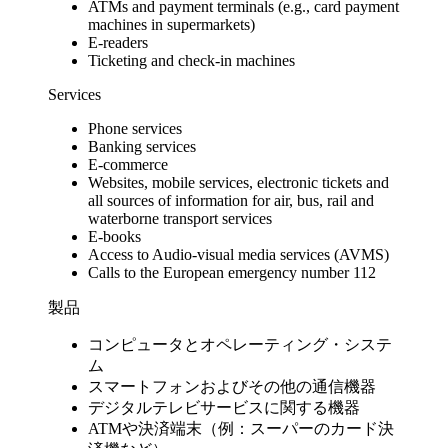
ATMs and payment terminals (e.g., card payment
machines in supermarkets)
E-readers
Ticketing and check-in machines
Services
Phone services
Banking services
E-commerce
Websites, mobile services, electronic tickets and
all sources of information for air, bus, rail and
waterborne transport services
E-books
Access to Audio-visual media services (AVMS)
Calls to the European emergency number 112
製品
コンピュータとオペレーティング・システ
ム
スマートフォンおよびその他の通信機器
デジタルテレビサービスに関する機器
ATMや決済端末（例：スーパーのカード決