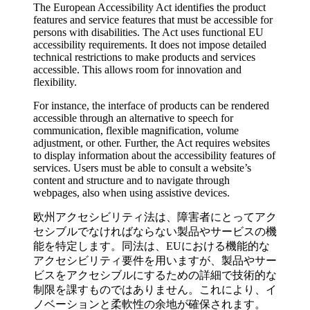
The European Accessibility Act identifies the product
features and service features that must be accessible for
persons with disabilities. The Act uses functional EU
accessibility requirements. It does not impose detailed
technical restrictions to make products and services
accessible. This allows room for innovation and
flexibility.
For instance, the interface of products can be rendered
accessible through an alternative to speech for
communication, flexible magnification, volume
adjustment, or other. Further, the Act requires websites
to display information about the accessibility features of
services. Users must be able to consult a website’s
content and structure and to navigate through
webpages, also when using assistive devices.
欧州アクセシビリティ法は、障害者にとってアク
セシブルでなければならない製品やサービスの機
能を特定します。同法は、EUにおける機能的な
アクセシビリティ要件を用いますが、製品やサー
ビスをアクセシブルにするための詳細で技術的な
制限を課すものではありません。これにより、イ
ノベーションと柔軟性の余地が確保されます。