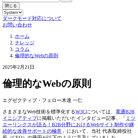
閉じる
ダークモード対応について
お問い合わせ
ホーム
ナレッジ
コラム
倫理的なWebの原則
2025年2月21日
倫理的なWebの原則
エグゼクティブ・フェロー
木達 一仁
さまざまなWeb技術を標準化する
W3C
については、
電通B2B
イニシアティブ
に掲載いただいたインタビュー記事、「
ミツ
エーリンクスが語る！B2B分野におけるWebサイト制作や継
続的な改善サポートの極意
」において、当社 代表取締役社
長（CEO）の藤田が以下のように言及していました。