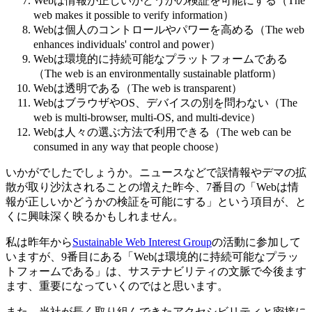
Webは情報が正しいかどうかの検証を可能にする（The
web makes it possible to verify information）
Webは個人のコントロールやパワーを高める（The web
enhances individuals' control and power）
Webは環境的に持続可能なプラットフォームである
（The web is an environmentally sustainable platform）
Webは透明である（The web is transparent）
WebはブラウザやOS、デバイスの別を問わない（The
web is multi-browser, multi-OS, and multi-device）
Webは人々の選ぶ方法で利用できる（The web can be
consumed in any way that people choose）
いかがでしたでしょうか。ニュースなどで誤情報やデマの拡
散が取り沙汰されることの増えた昨今、7番目の「Webは情
報が正しいかどうかの検証を可能にする」という項目が、と
くに興味深く映るかもしれません。
私は昨年から
Sustainable Web Interest Group
の活動に参加して
いますが、9番目にある「Webは環境的に持続可能なプラッ
トフォームである」は、サステナビリティの文脈で今後ます
ます、重要になっていくのではと思います。
また、当社が長く取り組んできたアクセシビリティと密接に