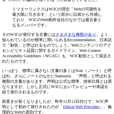
ミツエーリンクスはW3Cの理念「Webの可能性を
最大限に引き出す」という部分に以前から共感し
ており、W3CのWeb制作会社のなかでは最古参と
なるメンバーです。
そのW3Cが発行する文書には
さまざまな種類があり
、よく
知られているのが標準に用いられるRecommendation、日本語
で「勧告」と呼ばれるものでしょう。Webコンテンツのアク
セシビリティ品質に関するガイドライン、Web Content
Accessibility Guidelines（WCAG）も、W3C勧告として策定さ
れたものです。
いっぽう、標準に属さない文書の多くはNote（ノート）と呼
ばれ、さらにノートのなかにStatement、「声明」と呼ばれる
種類の文書があります。声明は公式な標準、技術仕様とは異
なりますが、しかし正式にW3Cにおいてレビューや承認を
経て発行されるものです。
前置きが長くなりましたが、昨年12月12日付けで、W3C声
明として初めて発行されたのが「
Ethical Web Principles
」、倫
理的なWebの原則です。