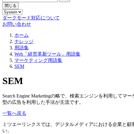
閉じる
ダークモード対応について
お問い合わせ
ホーム
ナレッジ
用語集
Web「経営革新ツール」用語集
マーケティング用語集
SEM
SEM
Search Engine Marketingの略で、検索エンジン
型の広告を利用した手法が主流です。
一覧へ戻る
ミツエーリンクスでは、デジタルメディアにおける企業と顧
い。