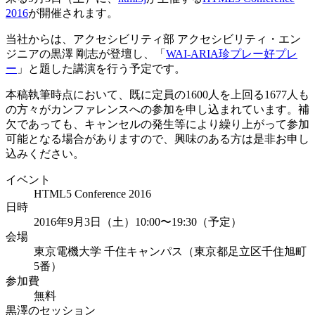
2016
が開催されます。
当社からは、アクセシビリティ部 アクセシビリティ・エン
ジニアの黒澤 剛志が登壇し、「
WAI-ARIA珍プレー好プレ
ー
」と題した講演を行う予定です。
本稿執筆時点において、既に定員の1600人を上回る1677人も
の方々がカンファレンスへの参加を申し込まれています。補
欠であっても、キャンセルの発生等により繰り上がって参加
可能となる場合がありますので、興味のある方は是非お申し
込みください。
イベント
HTML5 Conference 2016
日時
2016年9月3日（土）10:00〜19:30（予定）
会場
東京電機大学 千住キャンパス（東京都足立区千住旭町
5番）
参加費
無料
黒澤のセッション