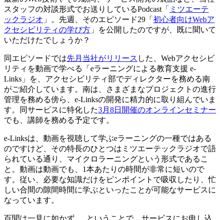
スタッフの対談形式でお送りしているPodcast「
ミツエーテ
ックラジオ
」。先週、そのエピソード29「
初心者向けWebア
クセシビリティの学び方
」を公開したのですが、既に聞いて
いただけたでしょうか？
同エピソードでは
先月当社がリリース
した、Webアクセシビ
リティを動画で学べる「eラーニングによる教育支援 e-
Links」を、アクセシビリティ部でディレクターを務める南
がご紹介しています。南は、さまざまなプロジェクトの進行
管理を務める傍ら、e-Linksの開発に精力的に取り組んでいま
す。同サービスに特化した
3月8日開催のオンラインセミナー
でも、講師を務める予定です。
e-Linksは、動画を視聴して学ぶeラーニングの一種ではある
のですけど、その特長のひとつはミツエーテックラジオで語
られている通り、マイクロラーニングという形式であるこ
と。動画は動画でも、1本あたりの時間が非常に短いので
す。従い、必要な知識だけをピンポイントで吸収したり、忙
しい合間の隙間時間に学ぶといったことが可能なサービスに
なっています。
百聞は一見に如かず......ということで、サービスにお申し込