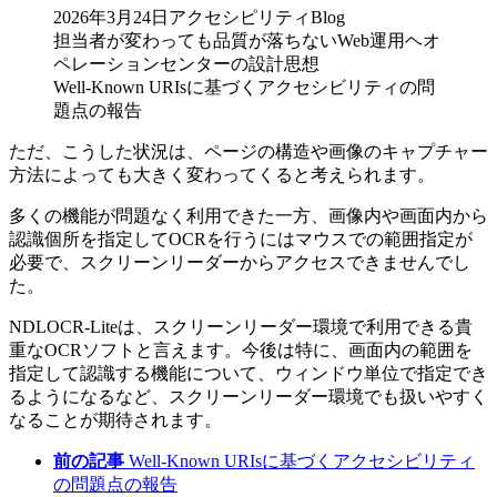
2026年3月24日アクセシピリティBlog
担当者が変わっても品質が落ちないWeb運用ヘオ
ペレーションセンターの設計思想
Well-Known URIsに基づくアクセシビリティの問
題点の報告
ただ、こうした状況は、ページの構造や画像のキャプチャー
方法によっても大きく変わってくると考えられます。
多くの機能が問題なく利用できた一方、画像内や画面内から
認識個所を指定してOCRを行うにはマウスでの範囲指定が
必要で、スクリーンリーダーからアクセスできませんでし
た。
NDLOCR-Liteは、スクリーンリーダー環境で利用できる貴
重なOCRソフトと言えます。今後は特に、画面内の範囲を
指定して認識する機能について、ウィンドウ単位で指定でき
るようになるなど、スクリーンリーダー環境でも扱いやすく
なることが期待されます。
前の記事
Well-Known URIsに基づくアクセシビリティ
の問題点の報告