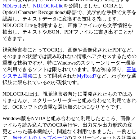
NDLラボ
が、
NDLOCR-Lite
を公開しました。OCRとは
Optical Character Recognitionの略語で、光学的な手段で文字を
認識し、テキストデータに変換する技術を指します。
NDLOCR-Liteを利用すると、画像ファイルから文字情報を
抽出し、テキストやJSON、PDFファイルに書き出すことが
できます。
視覚障害者にとってOCRは、画像や画像化されたPDFなど、
そのままの状態では読み取れない情報へアクセスするための
重要な技術ですが、特にWindowsのスクリーンリーダー環境
で利用できるソフトは限られています。私が知る限り、
高知
システム開発
によって開発された
MyRead7
など、わずかな選
択肢に限られているのが現状です。
NDLOCR-Liteは、視覚障害者向けに開発されたものではあ
りませんが、スクリーンリーダーと組み合わせて利用できれ
ば、OCRソフトの貴重な選択肢の1つになりそうです。
Windows版をNVDAと組み合わせて利用したところ、画像フ
ァイルを読み込んでのOCR実行や、出力先や出力形式の変
更といった基本機能が、問題なく利用できました。一例とし
て、
当サイトのトップページ
のスクリーンショットを認識さ