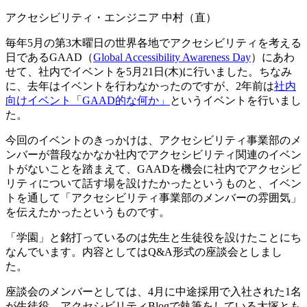
アクセシビリティ・エンジニア 中村（直）
毎年5月の第3木曜日の世界各地でアクセシビリティを考える
日であるGAAD（
Global Accessibility Awareness Day
）にあわ
せて、社内でイベントを5月21日(木)に行いました。ちなみ
に、去年はイベントを行わなかったのですが、2年前は
社内
向けイベント「GAAD的な何か」
というイベントを行いまし
た。
今回のイベントのきっかけは、アクセシビリティ事業部のメ
ンバーが普段なかなか社内でアクセシビリティ関連のイベン
トがないことを踏まえて、GAADを機会に社内でアクセシビ
リティについて話す場を設けたかったというものと、イベン
トを通して「アクセシビリティ事業部のメンバーの雰囲気」
を伝えたかったというものです。
「学園」と銘打っているのは先生と生徒役を設けたことにち
なんでいます。内容としてはQ&A形式の座談会としまし
た。
座談会のメンバーとしては、4月に中途採用で入社された1名
が生徒役、アクセシビリティBlogで執筆をしている大塚とも