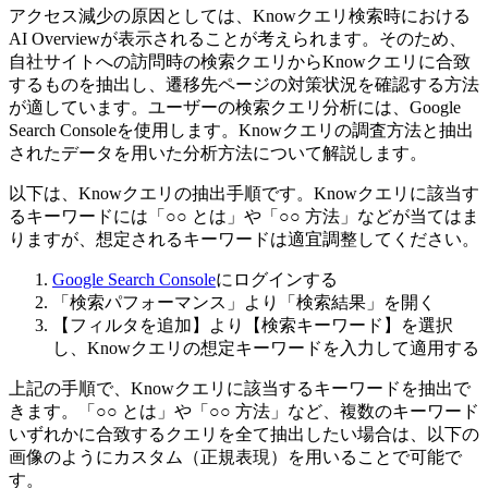
アクセス減少の原因としては、Knowクエリ検索時における
AI Overviewが表示されることが考えられます。そのため、
自社サイトへの訪問時の検索クエリからKnowクエリに合致
するものを抽出し、遷移先ページの対策状況を確認する方法
が適しています。ユーザーの検索クエリ分析には、Google
Search Consoleを使用します。Knowクエリの調査方法と抽出
されたデータを用いた分析方法について解説します。
以下は、Knowクエリの抽出手順です。Knowクエリに該当す
るキーワードには「○○ とは」や「○○ 方法」などが当てはま
りますが、想定されるキーワードは適宜調整してください。
Google Search Console
にログインする
「検索パフォーマンス」より「検索結果」を開く
【フィルタを追加】より【検索キーワード】を選択
し、Knowクエリの想定キーワードを入力して適用する
上記の手順で、Knowクエリに該当するキーワードを抽出で
きます。「○○ とは」や「○○ 方法」など、複数のキーワード
いずれかに合致するクエリを全て抽出したい場合は、以下の
画像のようにカスタム（正規表現）を用いることで可能で
す。