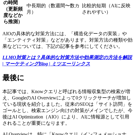
の時間
中長期的（数週間〜数カ
比較的短期（AIに反映
（更新頻
月）
されやすい）
度などか
ら推測）
AIOの具体的な対策方法には、「構造化データの実装」や
「エンティティ対策」などがあります。対策方法の種類や効
果などについては、下記の記事を参考にしてください。
LLMO対策とは？具体的な対策方法や効果測定の方法を解説
| マーケティングBlog | ミツエーリンクス
最後に
本記事では、Knowクエリと呼ばれる情報収集型の検索が増
え、GoogleのAI Overviewによって0クリックサーチが増加し
ている現状を紹介しました。従来のSEOは「サイト訪問」を
ゴールとし、検索エンジン向けの対策がメインでしたが、今
後はAI Optimization（AIO）により、AIに情報源として引用
されることが重要になります。
AI Overviewは、特に「Knowクエリ（インフォメーショナ