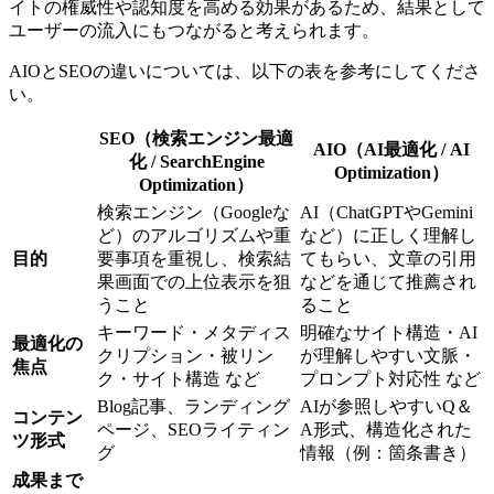
イトの権威性や認知度を高める効果があるため、結果として
ユーザーの流入にもつながると考えられます。
AIOとSEOの違いについては、以下の表を参考にしてくださ
い。
SEO（検索エンジン最適
AIO（AI最適化 / AI
化 / SearchEngine
Optimization）
Optimization）
検索エンジン（Googleな
AI（ChatGPTやGemini
ど）のアルゴリズムや重
など）に正しく理解し
目的
要事項を重視し、検索結
てもらい、文章の引用
果画面での上位表示を狙
などを通じて推薦され
うこと
ること
キーワード・メタディス
明確なサイト構造・AI
最適化の
クリプション・被リン
が理解しやすい文脈・
焦点
ク・サイト構造 など
プロンプト対応性 など
Blog記事、ランディング
AIが参照しやすいQ＆
コンテン
ページ、SEOライティン
A形式、構造化された
ツ形式
グ
情報（例：箇条書き）
成果まで