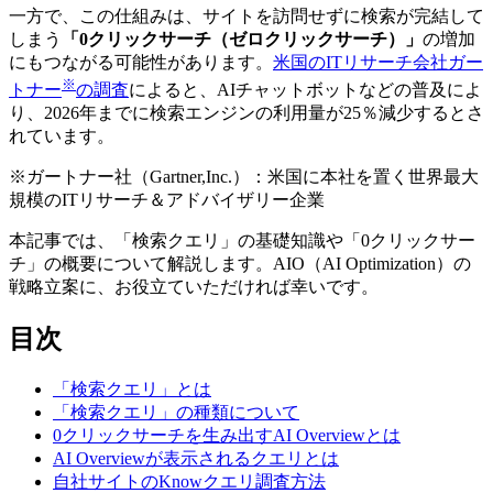
一方で、この仕組みは、サイトを訪問せずに検索が完結して
しまう
「0クリックサーチ（ゼロクリックサーチ）」
の増加
にもつながる可能性があります。
米国のITリサーチ会社ガー
※
トナー
の調査
によると、AIチャットボットなどの普及によ
り、2026年までに検索エンジンの利用量が25％減少するとさ
れています。
※ガートナー社（Gartner,Inc.）：米国に本社を置く世界最大
規模のITリサーチ＆アドバイザリー企業
本記事では、「検索クエリ」の基礎知識や「0クリックサー
チ」の概要について解説します。AIO（AI Optimization）の
戦略立案に、お役立ていただければ幸いです。
目次
「検索クエリ」とは
「検索クエリ」の種類について
0クリックサーチを生み出すAI Overviewとは
AI Overviewが表示されるクエリとは
自社サイトのKnowクエリ調査方法