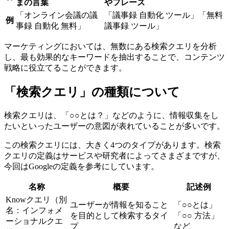
まの言葉
やフレーズ
「オンライン会議の議
「議事録 自動化 ツール」「無料
例
事録 自動化 無料」
議事録 ツール」
マーケティングにおいては、無数にある検索クエリを分析
し、最も効果的なキーワードを抽出することで、コンテンツ
戦略に役立てることができます。
「検索クエリ」の種類について
検索クエリは、「○○とは？」などのように、情報収集をし
たいといったユーザーの意図が表れていることが多いです。
この検索クエリには、大きく4つのタイプがあります。検索
クエリの定義はサービスや研究者によってさまざまですが、
今回はGoogleの定義を参考にしています。
名称
概要
記述例
Knowクエリ（別
ユーザーが情報を知ること
「○○とは」
名：インフォメ
を目的として検索するタイ
「○○ 方法」
ーショナルクエ
プ
など