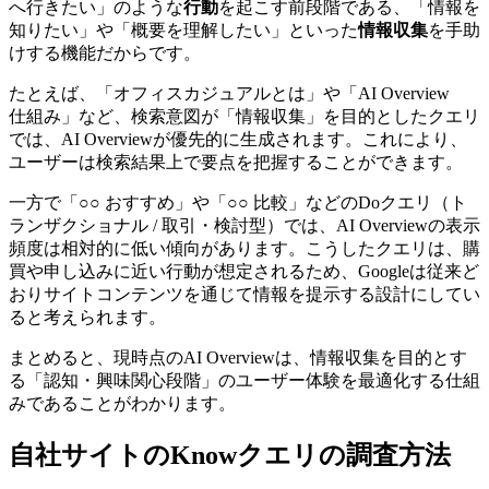
へ行きたい」のような
行動
を起こす前段階である、「情報を
知りたい」や「概要を理解したい」といった
情報収集
を手助
けする機能だからです。
たとえば、「オフィスカジュアルとは」や「AI Overview
仕組み」など、検索意図が「情報収集」を目的としたクエリ
では、AI Overviewが優先的に生成されます。これにより、
ユーザーは検索結果上で要点を把握することができます。
一方で「○○ おすすめ」や「○○ 比較」などのDoクエリ（ト
ランザクショナル / 取引・検討型）では、AI Overviewの表示
頻度は相対的に低い傾向があります。こうしたクエリは、購
買や申し込みに近い行動が想定されるため、Googleは従来ど
おりサイトコンテンツを通じて情報を提示する設計にしてい
ると考えられます。
まとめると、現時点のAI Overviewは、情報収集を目的とす
る「認知・興味関心段階」のユーザー体験を最適化する仕組
みであることがわかります。
自社サイトのKnowクエリの調査方法