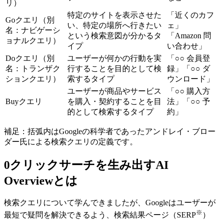
リ）
特定のサイトを表示させた
「近くのカフ
Goクエリ（別
い、特定の場所へ行きたい
ェ」
名：ナビゲーシ
という検索意図が分かるタ
「Amazon 問
ョナルクエリ）
イプ
い合わせ」
Doクエリ（別
ユーザーが何かの行動を実
「○○ 会員登
名：トランザク
行することを目的として検
録」「○○ ダ
ションクエリ）
索するタイプ
ウンロード」
ユーザーが商品やサービス
「○○ 購入方
Buyクエリ
を購入・契約することを目
法」「○○ 予
的として検索するタイプ
約」
補足：括弧内はGoogleの科学者であったアンドレイ・ブロー
ダー氏による検索クエリの定義です。
0クリックサーチを生み出すAI
Overviewとは
検索クエリについて学んできましたが、Googleはユーザーが
※
最短で疑問を解決できるよう、検索結果ページ（SERP
）