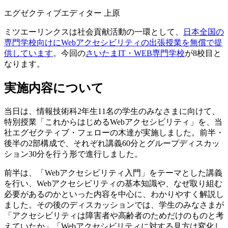
エグゼクティブエディター 上原
ミツエーリンクスは社会貢献活動の一環として、
日本全国の
専門学校向けにWebアクセシビリティの出張授業を無償で提
供しています
。今回の
さいたまIT・WEB専門学校
が8校目と
なります。
実施内容について
当日は、情報技術科2年生11名の学生のみなさまに向けて、
特別授業「これからはじめるWebアクセシビリティ」を、当
社エグゼクティブ・フェローの木達が実施しました。前半・
後半の2部構成で、それぞれ講義60分とグループディスカッ
ション30分を行う形で進行しました。
前半は、「Webアクセシビリティ入門」をテーマとした講義
を行い、Webアクセシビリティの基本知識や、なぜ取り組む
必要があるのかといった内容を中心に、わかりやすく解説し
ました。その後のディスカッションでは、学生のみなさまが
「アクセシビリティは障害者や高齢者のためだけのものと考
えていたか」「Webアクセシビリティに対する見方は変化し