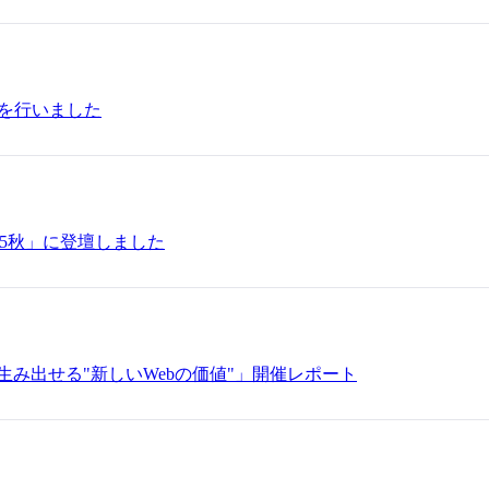
業を行いました
25秋」に登壇しました
が生み出せる"新しいWebの価値"」開催レポート