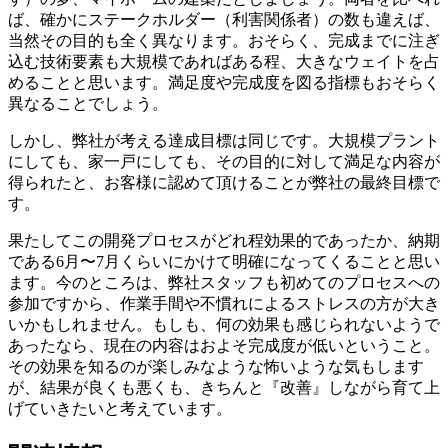
ば、確かにステークホルダー（利害関係者）の数も違えば、
当然その目的も全く異なります。おそらく、完成までに注ぎ
込む技術要素も大規模であればある程、大きなウェイトを占
めることと思います。満足度や完成度を図る指標もおそらく
異なることでしょう。
しかし、弊社が考える達成目標は同じです。大規模プラント
にしても、家一戸にしても、その目的に対して満足な内容が
得られたと、お客様に認めて頂けることが弊社の最終目標で
す。
果たしてこの開発プロセスがどれ程効果的であったか、納期
である6月〜7月くらいにかけて明確になってくることと思い
ます。今のところは、弊社スタッフも初めてのプロセスへの
参加ですから、作業手間や不慣れによるストレスの方が大き
いかもしれません。もしも、何の効果も感じられないようで
あったなら、現在の内容はおよそ完成度が低いということ。
その効果を知るのが楽しみなような怖いような気もします
が、結果が良くも悪くも、きちんと『改善』しながら育て上
げていきたいと考えています。