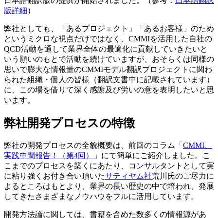
日本語翻訳版の提供が開始されました。（参考：
日本語翻訳
版詳細
）
弊社としても、「あるプロジェクト」「あるお客様」のため
というミクロな視点だけではなく、CMMIを活用した自社の
QCD活動を通して業界全体の最適化に貢献していきたいと
いう願いのもとで活動を続けていますが、おそらくは同様の
思いで膨大な情報量のCMMIモデル翻訳プロジェクトに関わ
られた組織・個人の皆様（翻訳文書中に記載されています）
に、この場を借りて深く感謝及び労いの意を表明したいと思
います。
弊社開発プロセスの特徴
弊社の開発プロセスの全貌概要は、前回のコラム「
CMMI、
実践中間報告！（第4回）
」にて簡単にご紹介しました。こ
こまでのプロセスを築くにあたり、コンサルタントとして実
に粘り強くお付き合い頂いた
サティヤム社
荒川氏のご尽力に
よるところはもとより、業界の長い歴史の中で培われ、発展
してきたさまざまなノウハウをフルに活用しています。
開発方法論に関しては、書籍を含めた数多くの情報源があ