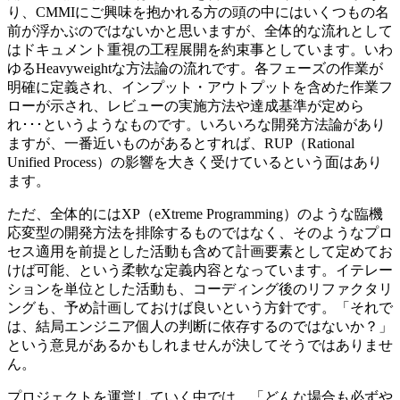
り、CMMIにご興味を抱かれる方の頭の中にはいくつもの名
前が浮かぶのではないかと思いますが、全体的な流れとして
はドキュメント重視の工程展開を約束事としています。いわ
ゆるHeavyweightな方法論の流れです。各フェーズの作業が
明確に定義され、インプット・アウトプットを含めた作業フ
ローが示され、レビューの実施方法や達成基準が定めら
れ･･･というようなものです。いろいろな開発方法論があり
ますが、一番近いものがあるとすれば、RUP（Rational
Unified Process）の影響を大きく受けているという面はあり
ます。
ただ、全体的にはXP（eXtreme Programming）のような臨機
応変型の開発方法を排除するものではなく、そのようなプロ
セス適用を前提とした活動も含めて計画要素として定めてお
けば可能、という柔軟な定義内容となっています。イテレー
ションを単位とした活動も、コーディング後のリファクタリ
ングも、予め計画しておけば良いという方針です。「それで
は、結局エンジニア個人の判断に依存するのではないか？」
という意見があるかもしれませんが決してそうではありませ
ん。
プロジェクトを運営していく中では、「どんな場合も必ずや