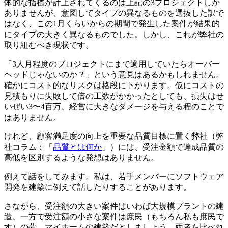
体的な指標が計上されてくるのは上記の3プロジェクトしか
ありませんが、意図してタイプの異なるものを選抜した訳で
はなく、この1月くらいからの期間で発生した案件が結果的
にタイプの大きく異なるものでした。しかし、これが弊社の
取り組むべき現状です。
「3人月程度のプロジェクトにまで適用していたらオーバー
ヘッドじゃないのか？」という意見はあるかもしれません。
確かにコスト的なリスクは格段に下がります。仮にコストの
見積もりに失敗して倍の工数がかかったとしても、損失はせ
いぜい3〜4百万、経営に大きなダメージを与える程のことで
はありません。
けれど、顧客満足度の向上を重要な品質目標に置く弊社（弊
社コラム：「
品質とは何か
」）には、受注金額で達成品質の
高低を区別するような発想はありません。
例えて話をしてみます。私は、若手メンバーにソフトウェア
開発を建築に例えて話したりすることがあります。
さながら、受注額の大きい案件はいわば大規模プラントの建
造、一方で受注額の小さな案件は庶民（もちろん私も庶民で
す）の夢、マイホームの建築だとしましょう。両者を比べれ