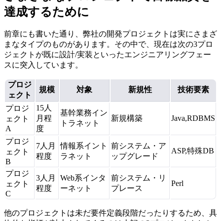
達成するために
前章にも書いた通り、弊社の開発プロジェクトは実にさまざ
まなタイプのものがあります。その中で、現在は次の3プロ
ジェクトが既に設計/実装といったエンジニアリングフェー
スに突入しています。
プロジ
規模
対象
新規性
技術要素
ェクト
15人
プロジ
基幹業務イン
月程
新規構築
Java,RDBMS
ェクト
トラネット
A
度
プロジ
7人月
情報系イント
前システム・ア
ASP,特殊DB
ェクト
程度
ラネット
ップグレード
B
プロジ
3人月
Web系インタ
前システム・リ
Perl
ェクト
程度
ーネット
プレース
C
他のプロジェクトは未だ要件定義段階だったりするため、具