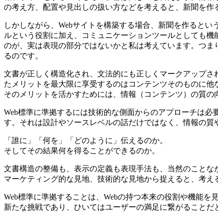
の考え方、配置や見出しの扱い方などを考えると、新聞を作
しかしながら、Webサイトを構築する場合、新聞を作ると
ルという役割に加え、コミュニケーションツールとしても機
のが、実は表現の部分ではないかと私は考えています。つまり
るのです。
文書が正しく構造化され、文法的にも正しくマークアップさ
たメリットを最大限に享受するのはコンテンツそのものに他
そのメリットを活かすためには、情報（コンテンツ）の質の
Web標準に準拠するには技術的な側面からのアプローチは
す。それは設計やソースレベルの話だけではなく、情報の質
「誰に」「何を」「どのように」伝えるのか。
そしてその結果何を得ることができるのか。
文書構造の整備も、表示の定義も表現手法も、当然のことな
マーケティング的な見地、技術的な見地から捉えると、考え
Web標準に準拠することは、Webの持つ本来の役割や機能
新たな挑戦であり、ひいてはユーザーの満足に繋がることだ