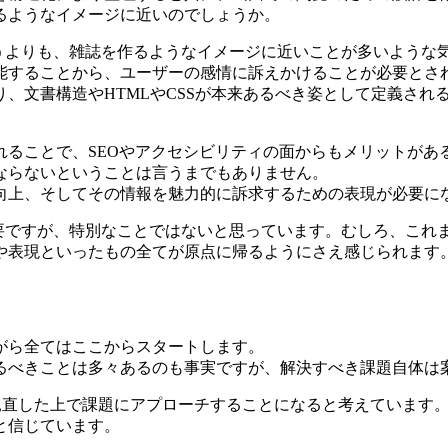
るようなイメージに近いのでしょうか。
いうよりも、雑誌を作るようなイメージに近いことが多いような
能することから、ユーザーの感情に訴えかけることが必要とされ
、文書構造やHTMLやCSSが本来あるべき姿として定義され
れることで、SEOやアクセシビリティの面からもメリットがあ
ならないということは言うまでもありません。
向上、そしてその情報を魅力的に訴求するための表現が必要に
必要ですが、特別なことではないと思っています。むしろ、これ
や表現といったもの全てが原点に帰るようにさえ感じられます
がら全てはここからスタートします。
るべきことは多々あるのも事実ですが、解決すべき課題自体は
を見直した上で課題にアプローチすることになると考えています
と信じています。