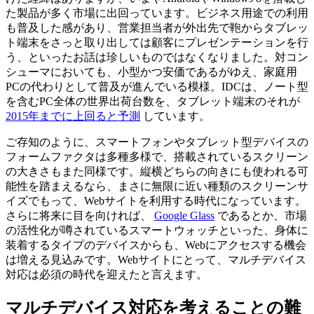
た製品が多く市場に出回っています。ビジネス用途での利用
も普及した感があり、営業担当者が外出先で鞄からタブレッ
ト端末をさっと取り出しては顧客にプレゼンテーションを行
う、といったお話は珍しいものではなくなりました。対コン
シューマにおいても、小型かつ安価であるがゆえ、家庭用
PCの代わりとして普及が進んでいる模様。IDCは、ノート型
を含むPC全体の世界出荷台数を、タブレット端末のそれが
2015年までに上回ると予測
しています。
ご存知のように、スマートフォンやタブレット型デバイスの
フォームファクタは多種多様で、搭載されているスクリーン
の大きさもまた同様です。縦横どちらの向きにも使われる可
能性を踏まえるなら、まさに無限に近い種類のスクリーンサ
イズでもって、Webサイトを利用する時代になっています。
さらに将来に目を向ければ、
Google Glass
であるとか、市場
の活性化が噂されているスマートウォッチといった、身体に
装着するタイプのデバイスからも、Webにアクセスする機会
は増える見込みです。Webサイトにとって、マルチデバイス
対応は必須の時代を迎えたと言えます。
マルチデバイス対応を考えることの難