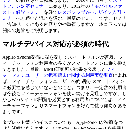
ミナー
の情報を本日掲載しました。2010年に開催した
スマー
トフォン対応セミナー
に始まり、2012年の
「モバイルファー
スト」解説セミナー
を経て
レスポンシブWebデザイン入門セ
ミナー
へと続いた流れを汲む、最新のセミナーです。セミナ
ー告知ページにある内容とやや重複しますが、本コラムでは
開催の趣旨をご説明します。
マルチデバイス対応が必須の時代
AppleのiPhone発売に端を発してスマートフォンが普及、フ
ィーチャーフォン利用者の多くがスマートフォンに乗り換え
てきました。最近、MMD研究所が結果を公表した
フィーチ
ャーフォンユーザーの携帯端末に関する利用実態調査
によれ
ば、フィーチャーフォンユーザーの約6割がスマートフォン
に必要性を感じていないとのこと。つまり、一定数の利用者
は今後もフィーチャーフォンを使い続ける見通しですが、し
かしWebサイトの閲覧を必要とする利用者については、フィ
ーチャーフォンよりスマートフォンを好んで使う傾向がある
ようです。
タブレット型デバイスについても、AppleのiPadが先鞭をつ
けた経緯はありますが、いまやAndroidやWindows 8を搭載し