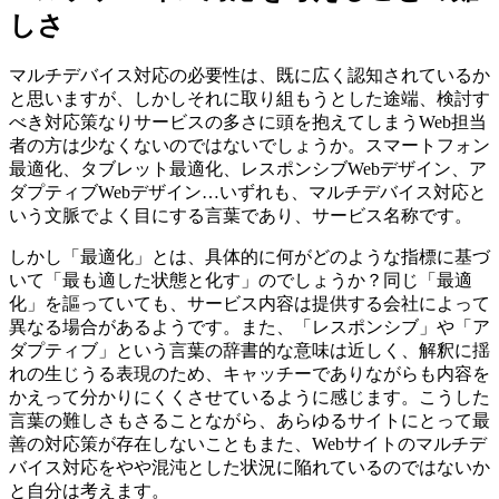
しさ
マルチデバイス対応の必要性は、既に広く認知されているか
と思いますが、しかしそれに取り組もうとした途端、検討す
べき対応策なりサービスの多さに頭を抱えてしまうWeb担当
者の方は少なくないのではないでしょうか。スマートフォン
最適化、タブレット最適化、レスポンシブWebデザイン、ア
ダプティブWebデザイン…いずれも、マルチデバイス対応と
いう文脈でよく目にする言葉であり、サービス名称です。
しかし「最適化」とは、具体的に何がどのような指標に基づ
いて「最も適した状態と化す」のでしょうか？同じ「最適
化」を謳っていても、サービス内容は提供する会社によって
異なる場合があるようです。また、「レスポンシブ」や「ア
ダプティブ」という言葉の辞書的な意味は近しく、解釈に揺
れの生じうる表現のため、キャッチーでありながらも内容を
かえって分かりにくくさせているように感じます。こうした
言葉の難しさもさることながら、あらゆるサイトにとって最
善の対応策が存在しないこともまた、Webサイトのマルチデ
バイス対応をやや混沌とした状況に陥れているのではないか
と自分は考えます。