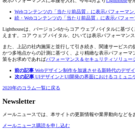
表示パフォーマンスに本腰を入れ、今年4月より
Lighthouse
を
Webコンテンツの「当たり前品質」に表示パフォーマン
続・Webコンテンツの「当たり前品質」に表示パフォ
Lighthouseは、バージョン6からコア ウェブ バイタ
えます。コア ウェブ バイタル、ひいては表示パフォーマン
また、上記の社内施策と並行して引き続き、関連サービスの提
かつ多地点からの計測に基づく、より精緻な表示パフォーマ
策をお求めであれば
パフォーマンス＆セキュリティソリューション by
前の記事
Webデザイン制作を加速させる新時代のデザ
次の記事
UIデザインとUI開発の界面におけるコミュニ
2020年のコラム一覧に戻る
Newsletter
メールニュースでは、本サイトの更新情報や業界動向などを
メールニュース購読を申し込む