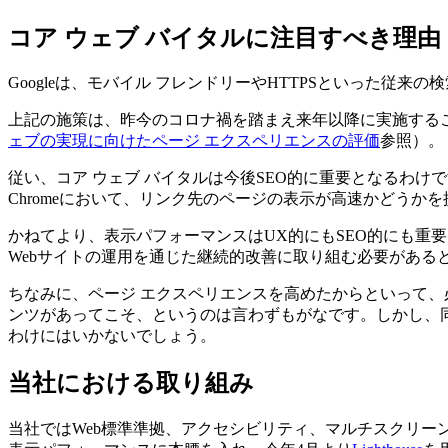
コア ウェブ バイタルに注目すべき理由
Googleは、モバイル フレンドリーやHTTPSといった従
上記の施策は、昨今のコロナ禍を踏まえ来年以降に実施する
ェブの実現に向けたページ エクスペリエンスの評価
参照）。
従い、コア ウェブ バイタルは今後SEO的に重要となるわけ
Chromeにおいて、リンク先のページの表示が高速かどう
かねてより、表示パフォーマンスはUX的にもSEO的にも重
Webサイトの運用を通じた継続的改善に取り組む必要がある
ちなみに、ページ エクスペリエンスを高めたからといって
ンツがあってこそ、というのは言わずもがなです。しかし、
わけにはいかないでしょう。
当社における取り組み
当社ではWeb標準準拠、アクセシビリティ、マルチスクリー