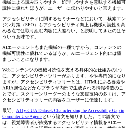
機械による読み取りやすさ、処理しやすさを意味する機械可
読性に優れたほうが、ユーザーに伝わりやすいと言えます。
アクセシビリティに関するセミナーなどにおいて、検索エン
ジン対策（SEO）もアクセシビリティ向上も機械可読性を高
める点では取り組む内容に大差ない、と説明してきたのはそ
ういう意味です。
AIエージェントもまた機械の一種ですから、コンテンツの
機械可読性に優れているほうが、AIエージェント的には望
ましいことになります。
Webコンテンツの機械可読性を支える具体的な仕組みの1つ
に、アクセシビリティツリーがあります。やや専門的になり
ますが、アクセシビリティツリーとは、HTMLにある要素や
ARIA属性などからブラウザ内部で生成される情報構造のこ
とです。スクリーンリーダーのような支援技術の多くは、ア
クセシビリティツリーの内容をユーザーに伝達します。
最近、
A11y-CUA Dataset: Characterizing the Accessibility Gap in
Computer Use Agents
という論文を知りました。この論文で
は、視覚障害者が依拠するアクセシビリティ情報をAIエー