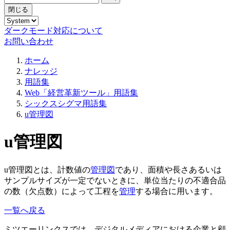
閉じる
ダークモード対応について
お問い合わせ
ホーム
ナレッジ
用語集
Web「経営革新ツール」用語集
シックスシグマ用語集
u管理図
u管理図
u管理図とは、計数値の
管理図
であり、面積や長さあるいは
サンプルサイズが一定でないときに、単位当たりの不適合品
の数（欠点数）によって工程を
管理
する場合に用います。
一覧へ戻る
ミツエーリンクスでは、デジタルメディアにおける企業と顧