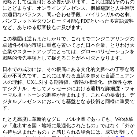
戦略として位置付ける必要があります。これは製品そのもの
にとどまらず、オンラインプレゼンス、機械翻訳と人手翻訳
の適切なバランス、問い合わせ手段、バイリンガルの名刺、
パンフレットやダウンロード可能なPDFといった多言語資料
など、あらゆる顧客接点に及びます。
この構図は逆もまたしかりで、これまでエンジニアリングの
卓越性や国内市場に重点を置いてきた日本企業、とりわけ大
企業やスタートアップにとっては、グローバリゼーションを
戦略的優先事項として捉えることが不可欠となります。
日本での成功には、その根底にある文化的文脈への丁寧な適
応が不可欠です。これには単なる直訳を超えた言語ニュアン
スの理解、UXに対する期待値、情報の構造化、信頼性を示
すシグナル、そしてメッセージにおける適切な詳細度・フォ
ーマル度・トーンの調整が含まれます。これらの要素は、デ
ジタルプレゼンスにおいても基盤となる技術と同様に重要で
す。
たとえ高度に革新的なグローバル企業であっても、Web体験
が「進出する国・地域に最適化されたもの」ではなく「外か
ら持ち込まれたもの」と感じられる場合には、成功が難しく