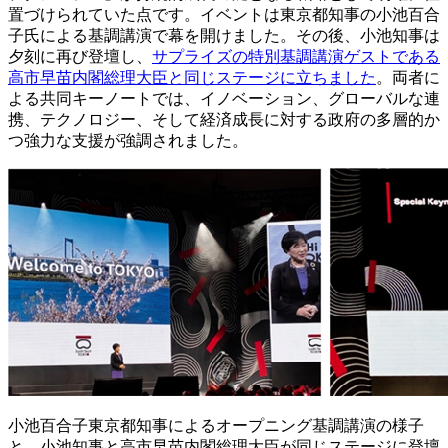
置づけられていた点です。イベントは東京都知事の小池百合
子氏による基調講演で幕を開けました。その後、小池知事は
夕刻に再び登壇し、
サプライズの特別基調講演ゲストである
高市早苗内閣総理大臣と同じステージに立ちました
。両者に
よる共同キーノートでは、イノベーション、グローバルな連
携、テクノロジー、そして経済成長に対する政府の多層的か
つ強力な支援が強調されました。
小池百合子東京都知事によるオープニング基調講演の様子
と、小池知事と高市早苗内閣総理大臣が同じステージに登壇