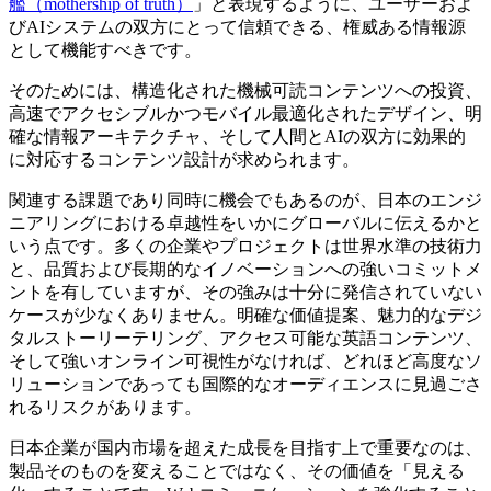
艦（mothership of truth）
」と表現するように、ユーザーおよ
びAIシステムの双方にとって信頼できる、権威ある情報源
として機能すべきです。
そのためには、構造化された機械可読コンテンツへの投資、
高速でアクセシブルかつモバイル最適化されたデザイン、明
確な情報アーキテクチャ、そして人間とAIの双方に効果的
に対応するコンテンツ設計が求められます。
関連する課題であり同時に機会でもあるのが、日本のエンジ
ニアリングにおける卓越性をいかにグローバルに伝えるかと
いう点です。多くの企業やプロジェクトは世界水準の技術力
と、品質および長期的なイノベーションへの強いコミットメ
ントを有していますが、その強みは十分に発信されていない
ケースが少なくありません。明確な価値提案、魅力的なデジ
タルストーリーテリング、アクセス可能な英語コンテンツ、
そして強いオンライン可視性がなければ、どれほど高度なソ
リューションであっても国際的なオーディエンスに見過ごさ
れるリスクがあります。
日本企業が国内市場を超えた成長を目指す上で重要なのは、
製品そのものを変えることではなく、その価値を「見える