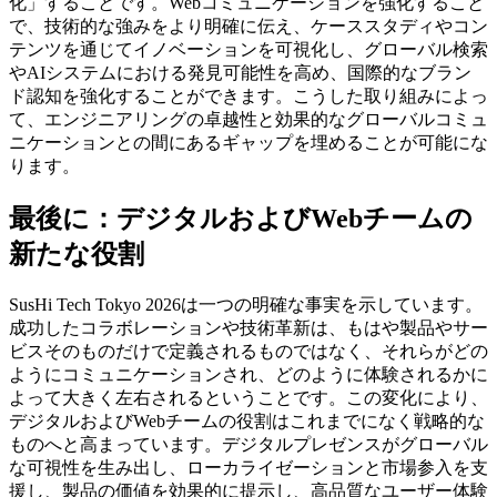
化」することです。Webコミュニケーションを強化すること
で、技術的な強みをより明確に伝え、ケーススタディやコン
テンツを通じてイノベーションを可視化し、グローバル検索
やAIシステムにおける発見可能性を高め、国際的なブラン
ド認知を強化することができます。こうした取り組みによっ
て、エンジニアリングの卓越性と効果的なグローバルコミュ
ニケーションとの間にあるギャップを埋めることが可能にな
ります。
最後に：デジタルおよびWebチームの
新たな役割
SusHi Tech Tokyo 2026は一つの明確な事実を示しています。
成功したコラボレーションや技術革新は、もはや製品やサー
ビスそのものだけで定義されるものではなく、それらがどの
ようにコミュニケーションされ、どのように体験されるかに
よって大きく左右されるということです。この変化により、
デジタルおよびWebチームの役割はこれまでになく戦略的な
ものへと高まっています。デジタルプレゼンスがグローバル
な可視性を生み出し、ローカライゼーションと市場参入を支
援し、製品の価値を効果的に提示し、高品質なユーザー体験