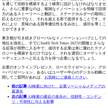
を通じて信頼を構築するよう確実に設計しなければなりませ
ん。さらに重要なのは、複雑なイノベーションを明確で説得
力のあるストーリーへと翻訳し、ステークホルダーの期待に
応えるだけでなく、それを超える形で提供することです。そ
れにより、意味のある競争優位性を生み出し、成功を導くこ
とができます。
東京都が引き続きグローバルなイノベーションハブとしての
地位を強化し、すでにSusHi Tech Tokyo 2027の開催とさらな
る拡張が視野に入る中で、成功する企業は単に優れたテクノ
ロジーを構築するだけではなく、それを適切にターゲットオ
ーディエンスへと伝える力を持つ企業になるでしょう。
企業のオンラインプレゼンス、ローカライゼーション、グロ
ーバリゼーション、あるいはユーザー中心のデジタル戦略に
関してご質問があれば、
お気軽にご連絡ください
。
前の記事
AI検索に向けた、企業ソーシャルメディアの
最適化
次の記事
AI検索の最近の進歩が、信頼性・コンテン
ツ・可視性に与える影響