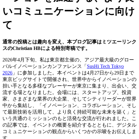
いコミュニケーションに向け
て
通常の投稿とは趣向を変え、本ブログ記事はミツエーリンク
スのChristian HBによる特別寄稿です。
2026年4月下旬、私は東京都主催の、アジア最大級のグロー
バルイノベーションカンファレンス「
SusHi Tech Tokyo
2026
」に参加しました。本イベントは4月27日から29日まで
東京ビッグサイトで開催され、世界中からイノベーションの
担い手となる多様なプレーヤーが東京に集まり、出会い、交
流する場となりました。会場には、スタートアップ、投資
家、さまざまな業界の大企業、そしてシティリーダーが世界
中から集結し、「イノベーション、コラボレーション、そし
て最新技術を活用して、より良く持続可能な未来を築く」と
いう共通のミッションのもと活発な交流が行われました。こ
の記事では、イベントの概要を紹介するとともに、デジタル
コミュニケーションの観点からいくつかの示唆をお伝えしま
す。