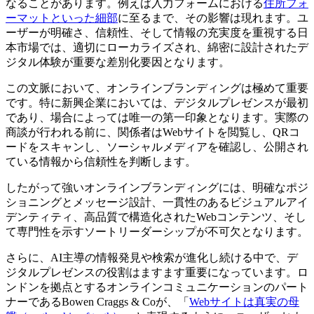
なることがあります。例えば入力フォームにおける
住所フォ
ーマットといった細部
に至るまで、その影響は現れます。ユ
ーザーが明確さ、信頼性、そして情報の充実度を重視する日
本市場では、適切にローカライズされ、綿密に設計されたデ
ジタル体験が重要な差別化要因となります。
この文脈において、オンラインブランディングは極めて重要
です。特に新興企業においては、デジタルプレゼンスが最初
であり、場合によっては唯一の第一印象となります。実際の
商談が行われる前に、関係者はWebサイトを閲覧し、QRコ
ードをスキャンし、ソーシャルメディアを確認し、公開され
ている情報から信頼性を判断します。
したがって強いオンラインブランディングには、明確なポジ
ショニングとメッセージ設計、一貫性のあるビジュアルアイ
デンティティ、高品質で構造化されたWebコンテンツ、そし
て専門性を示すソートリーダーシップが不可欠となります。
さらに、AI主導の情報発見や検索が進化し続ける中で、デ
ジタルプレゼンスの役割はますます重要になっています。ロ
ンドンを拠点とするオンラインコミュニケーションのパート
ナーであるBowen Craggs & Coが、「
Webサイトは真実の母