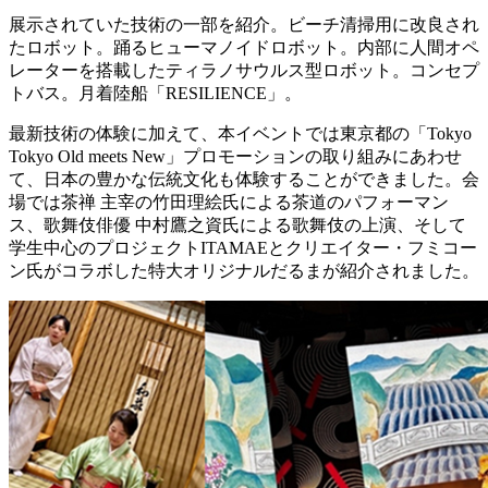
展示されていた技術の一部を紹介。ビーチ清掃用に改良され
たロボット。踊るヒューマノイドロボット。内部に人間オペ
レーターを搭載したティラノサウルス型ロボット。コンセプ
トバス。月着陸船「RESILIENCE」。
最新技術の体験に加えて、本イベントでは東京都の「Tokyo
Tokyo Old meets New」プロモーションの取り組みにあわせ
て、日本の豊かな伝統文化も体験することができました。会
場では茶禅 主宰の竹田理絵氏による茶道のパフォーマン
ス、歌舞伎俳優 中村鷹之資氏による歌舞伎の上演、そして
学生中心のプロジェクトITAMAEとクリエイター・フミコー
ン氏がコラボした特大オリジナルだるまが紹介されました。