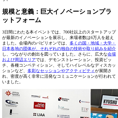
規模と意義：巨大イノベーションプラ
ットフォーム
3日間にわたる本イベントでは、700社以上のスタートアップ
が最新のイノベーションを展示し、来場者数は6万人を超え
ました。会場内のパビリオンでは、
多くの国・地域・大学・
日本各地の団体が、それぞれの独自の技術や取り組みを紹介
し、つながりの創出を図っていました。さらに、広大な
会場
および周辺エリア
では、デモンストレーション、投資ピッ
チ、各種コンペティション、そしてハイレベルなディスカッ
ションなど、
多彩なセッションやアクティビティ
が展開さ
れ、密度が高く非常に活発なコミュニケーションが行われて
いました。