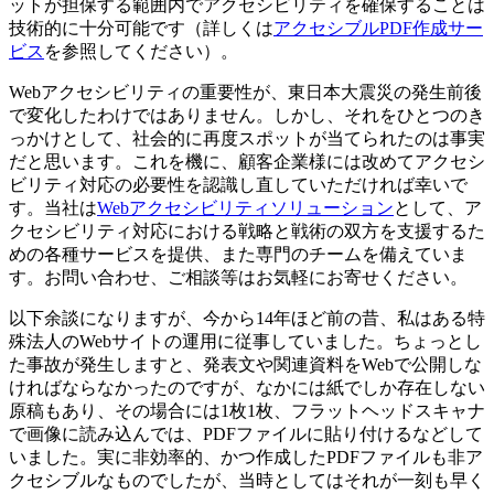
ットが担保する範囲内でアクセシビリティを確保することは
技術的に十分可能です（詳しくは
アクセシブルPDF作成サー
ビス
を参照してください）。
Webアクセシビリティの重要性が、東日本大震災の発生前後
で変化したわけではありません。しかし、それをひとつのき
っかけとして、社会的に再度スポットが当てられたのは事実
だと思います。これを機に、顧客企業様には改めてアクセシ
ビリティ対応の必要性を認識し直していただければ幸いで
す。当社は
Webアクセシビリティソリューション
として、ア
クセシビリティ対応における戦略と戦術の双方を支援するた
めの各種サービスを提供、また専門のチームを備えていま
す。お問い合わせ、ご相談等はお気軽にお寄せください。
以下余談になりますが、今から14年ほど前の昔、私はある特
殊法人のWebサイトの運用に従事していました。ちょっとし
た事故が発生しますと、発表文や関連資料をWebで公開しな
ければならなかったのですが、なかには紙でしか存在しない
原稿もあり、その場合には1枚1枚、フラットヘッドスキャナ
で画像に読み込んでは、PDFファイルに貼り付けるなどして
いました。実に非効率的、かつ作成したPDFファイルも非ア
クセシブルなものでしたが、当時としてはそれが一刻も早く