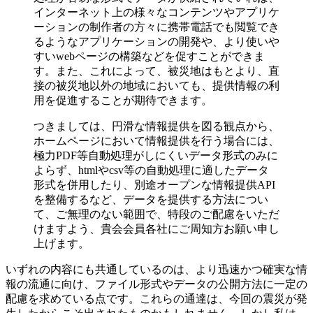
インターネット上の様々なコンテンツやアプリケ
ーションの制作者の方々に携帯電話でも閲覧でき
るようなアプリケーションの開発や、より使いや
すいwebページの構築などを促すことができま
す。また、これによって、被災地はもとより、直
接の被災地以外の地域においても、提供情報の利
用を促進することが期待できます。
つきましては、円滑な情報提供を図る観点から、
ホームページにおいて情報提供を行う場合には、
極力PDF等自動処理がしにくいデータ形式のみに
よらず、htmlやcsv等の自動処理に適したデータ
形式を併用したり、別途オープンな情報提供API
を整備するなど、データを提供する方法につい
て、ご無理のない範囲で、特段のご配慮をいただ
けますよう、貴会会員各社にご周知方お願い申し
上げます。
いずれの内容にも共通しているのは、より迅速かつ確実な情
報の流通に向け、ファイル形式やデータの公開方法に一定の
配慮を求めている点です。これらの通達は、今回の震災が発