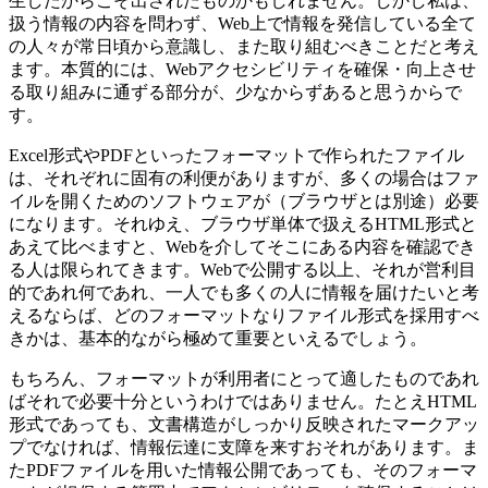
生したからこそ出されたものかもしれません。しかし私は、
扱う情報の内容を問わず、Web上で情報を発信している全て
の人々が常日頃から意識し、また取り組むべきことだと考え
ます。本質的には、Webアクセシビリティを確保・向上させ
る取り組みに通ずる部分が、少なからずあると思うからで
す。
Excel形式やPDFといったフォーマットで作られたファイル
は、それぞれに固有の利便がありますが、多くの場合はファ
イルを開くためのソフトウェアが（ブラウザとは別途）必要
になります。それゆえ、ブラウザ単体で扱えるHTML形式と
あえて比べますと、Webを介してそこにある内容を確認でき
る人は限られてきます。Webで公開する以上、それが営利目
的であれ何であれ、一人でも多くの人に情報を届けたいと考
えるならば、どのフォーマットなりファイル形式を採用すべ
きかは、基本的ながら極めて重要といえるでしょう。
もちろん、フォーマットが利用者にとって適したものであれ
ばそれで必要十分というわけではありません。たとえHTML
形式であっても、文書構造がしっかり反映されたマークアッ
プでなければ、情報伝達に支障を来すおそれがあります。ま
たPDFファイルを用いた情報公開であっても、そのフォーマ