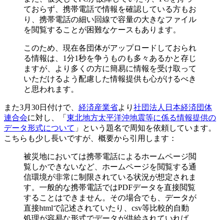
ておらず、携帯電話で情報を確認している方もお
り、携帯電話の細い回線で容量の大きなファイル
を閲覧することが困難なケースもあります。
このため、現在各団体がアップロードしておられ
る情報は、1分1秒を争うものも多々あるかと存じ
ますが、より多くの方に簡易に情報を受け取って
いただけるよう配慮した情報提供も心がけるべき
と思われます。
また3月30日付けで、
経済産業省
より
社団法人日本経済団体
連合会
に対し、「
東北地方太平洋沖地震等に係る情報提供の
データ形式について
」という題名で周知を依頼しています。
こちらも少し長いですが、概要から引用します：
被災地においては携帯電話によるホームページ閲
覧しかできないなど、ホームページを閲覧する通
信環境が非常に制限されている状況が想定されま
す。一般的な携帯電話ではPDFデータを直接閲覧
することはできません。その場合でも、データが
直接htmlで記述されていたり、csv等比較的自動
処理が容易な形式でデータが供給されていれば、