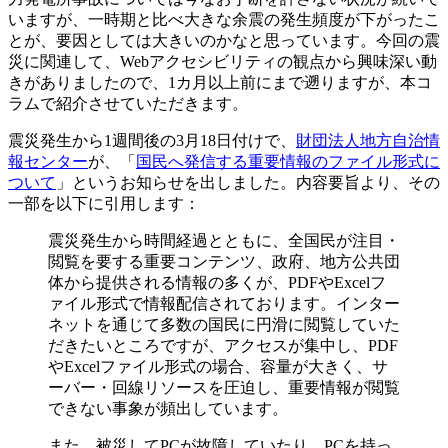
いますが、一時期と比べ大きな余震の発生頻度が下がったこ
とが、要因としては大きいのかなと思っています。今回の震
災に関連して、Webアクセシビリティの観点から興味深い動
きがありましたので、1カ月以上前にまで遡りますが、本コ
ラムで紹介させていただきます。
震災発生から1週間後の3月18日付けで、
財団法人地方自治情
報センター
が、「
国民へ発信する重要情報のファイル形式に
ついて
」というお知らせを出しました。内容要旨より、その
一部を以下に引用します：
震災発生から時間経過とともに、全国民が注目・
閲覧を要する重要コンテンツ、政府、地方公共団
体から提供される情報の多くが、PDFやExcelフ
ァイル形式で情報配信されております。インター
ネットを通じて多数の国民に円滑に閲覧していた
だきたいところですが、アクセスが集中し、PDF
やExcelファイル形式の場合、容量が大きく、サ
ーバー・回線リソースを圧迫し、重要情報が閲覧
できない事象が頻出しています。
また、被災してPCが故障していたり、PCを持っ