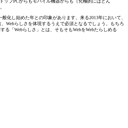
クトップPCからもモバイル機器からも（究極的にはどん
。
般化し始めた年との印象があります。来る2013年において、
、Webらしさを体現するうえで必須となるでしょう。もちろ
る「Webらしさ」とは、そもそもWebをWebたらしめる