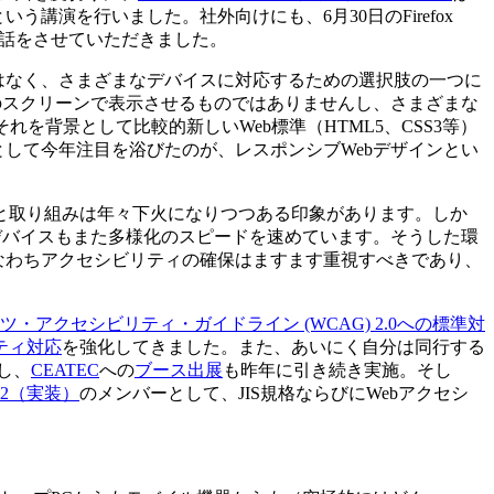
う講演を行いました。社外向けにも、6月30日のFirefox
お話をさせていただきました。
はなく、さまざまなデバイスに対応するための選択肢の一つに
のスクリーンで表示させるものではありませんし、さまざまな
を背景として比較的新しいWeb標準（HTML5、CSS3等）
して今年注目を浴びたのが、レスポンシブWebデザインとい
界を見渡すと取り組みは年々下火になりつつある印象があります。しか
デバイスもまた多様化のスピードを速めています。そうした環
なわちアクセシビリティの確保はますます重視すべきであり、
・アクセシビリティ・ガイドライン (WCAG) 2.0への標準対
ティ対応
を強化してきました。また、あいにく自分は同行する
し、
CEATEC
への
ブース出展
も昨年に引き続き実施。そし
2（実装）
のメンバーとして、JIS規格ならびにWebアクセシ