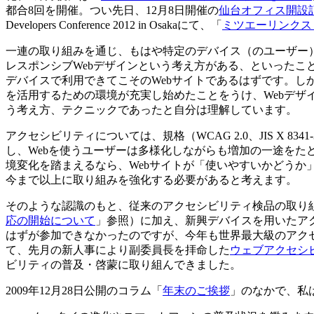
都合8回を開催。つい先日、12月8日開催の
仙台オフィス開設
Developers Conference 2012 in Osakaにて、「
ミツエーリンクス
一連の取り組みを通じ、もはや特定のデバイス（のユーザー
レスポンシブWebデザインという考え方がある、といったこ
デバイスで利用できてこそのWebサイトであるはずです。しか
を活用するための環境が充実し始めたことをうけ、Webデザ
う考え方、テクニックであったと自分は理解しています。
アクセシビリティについては、規格（WCAG 2.0、JIS X 
し、Webを使うユーザーは多様化しながらも増加の一途をた
境変化を踏まえるなら、Webサイトが「使いやすいかどう
今まで以上に取り組みを強化する必要があると考えます。
そのような認識のもと、従来のアクセシビリティ検品の取り組み
応の開始について
」参照）に加え、新興デバイスを用いたア
はずが参加できなかったのですが、今年も世界最大級のアク
て、先月の新人事により副委員長を拝命した
ウェブアクセシ
ビリティの普及・啓蒙に取り組んできました。
2009年12月28日公開のコラム「
年末のご挨拶
」のなかで、私