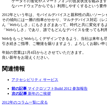
ケータイの進化やスマートフォンの普及状況を鑑みます
なハードウェアからでも）利用しやすくするという要件
2012年という年は、モバイルデバイスと親和性の高いソー
その傾向には一層の拍車がかかり、マルチデバイス対応（レス
ん「Webらしさ」にもさまざまあって、時代と共に変化するよ
「Webらしさ」であり、誰でもどんなデバイスを使っても利
WebをもっとWebらしくデザインできるよう、当社は来年も
引き続きご指導、ご鞭撻を賜りますよう、よろしくお願い申
年始の営業は1月4日からとさせていただきます。
良い新年をお迎えください。
関連情報
アクセシビリティ
サービス
前の記事
マイクロソフトBuild 2012 参加報告
次の記事
新年のご挨拶
2012年のコラム一覧に戻る