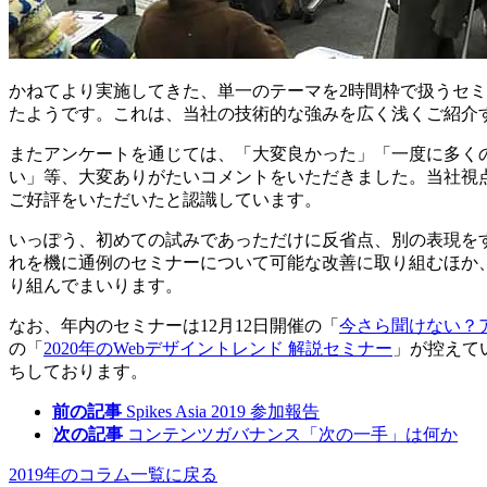
かねてより実施してきた、単一のテーマを2時間枠で扱うセ
たようです。これは、当社の技術的な強みを広く浅くご紹介
またアンケートを通じては、「大変良かった」「一度に多く
い」等、大変ありがたいコメントをいただきました。当社視
ご好評をいただいたと認識しています。
いっぽう、初めての試みであっただけに反省点、別の表現を
れを機に通例のセミナーについて可能な改善に取り組むほか
り組んでまいります。
なお、年内のセミナーは12月12日開催の「
今さら聞けない？ア
の「
2020年のWebデザイントレンド 解説セミナー
」が控えて
ちしております。
前の記事
Spikes Asia 2019 参加報告
次の記事
コンテンツガバナンス「次の一手」は何か
2019年のコラム一覧に戻る