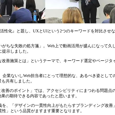
活性化』と題し、UXとUIという2つのキーワードを対比させ
いがちな失敗の処方箋」。Web上で動画活用が盛んになって久
に提示しました。
な改善施策とは」というテーマで、キーワード選定やページタ
、企業ないしWeb担当者にとって理想的な、あるべき姿としての
背景も共有しました。
握と改善のポイント」では、アクセシビリティにまつわる問題点
効果の期待できる内容であったと思います。
義を、「デザインの一貫性向上がもたらすブランディング改善
貫性」という品質がますます重要となります。