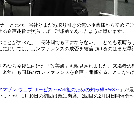
ミナーと比べ、当社とまだお取り引きの無い企業様から初めて
する企画趣旨に照らせば、理想的であったように思います。
のことが学べた」「長時間でも苦にならない」「とても素晴ら
点においては、カンファレンスの成否を結論づけるのはまだ早
するなら今後に向けた「改善点」も散見されました。来場者の
、来年にも同様のカンファレンスを企画・開催することになっ
マゾン ウェブ サービス～Web担のための知っ得AWS～
」が最
いますが、1月10日の初回は既に満席、2回目の2月14日開催