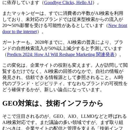
に依存しています（
Goodbye Clicks, Hello AI
）。
またマッキンゼーは、すでに消費者の半数がAI検索を利用
しており、未対応のブランドでは従来型検索からの流入が
20〜50%影響を受ける可能性があるとしています（
New front
door to the internet
）。
ガートナーも、2028年までに、AI検索の普及により、ブラ
ンドの自然検索流入が50%以上減少すると予測しています
（
Predicts 2024: How AI Will Reshape Marketing 関連発表
）。
この変化は、企業サイトの役割も変えます。人が訪問して閲
覧するだけでなく、AI検索の回答のなかで、自社の情報が
発見され、信頼できる情報源として参照されること。AI時
代のブランド・ビジビリティ、すなわちブランドの可視性を
どう確保するかが、新しい論点になっています。
GEO対策は、技術インフラから
そこで注目されるのが、GEO、AIO、LLMOなどと呼ばれる
AI検索対応です。まだ議論の多い領域ですが、まず取り組
むべきは、企業サイトの配信と管理を支える「技術インフ