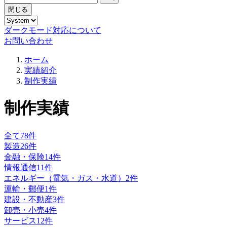
閉じる
ダークモード対応について
お問い合わせ
ホーム
実績紹介
制作実績
制作実績
全て
78
件
製造
26
件
金融・保険
14
件
情報通信
11
件
エネルギー（電気・ガス・水道）
2
件
運輸・郵便
1
件
建設・不動産
3
件
卸売・小売
4
件
サービス
12
件