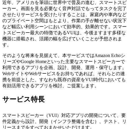
近年、アメリカを筆頭に世界中で普及の進む、スマートスピ
ーカー。画面を見る必要なく音声対話でもってタスクを完了
させたりサービスを受けたりすることは、家庭内や車内など
のプライベート空間はもとより、作業の手が離せない状況下
など幅広い利用シーンにおいて効率的、効果的です。スマー
トスピーカー最大の特徴であるVUIは、今後ますます多様な
機器に搭載され、活躍の幅を広げていくことが予想されま
す。
そのような将来を見据えて、本サービスではAmazon Echoシ
リーズやGoogle Homeといった主要なスマートスピーカーで
利用できるアプリを企画、設計、開発、運用・保守します。
WebサイトやWebサービスをお持ちであれば、それらとの連
携を前提とした、すなわち既存の資産をVUI時代においても
有効活用できるアプリを検討、ご提案します。
サービス特長
スマートスピーカー（VUI）対応アプリの開発について、要
件定義から設計、開発（インフラ整備を含む）、テスト、リ
リースまでをすべておまかせいただけます。