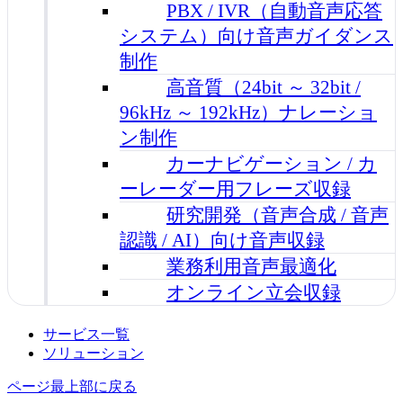
PBX / IVR（自動音声応答
システム）向け音声ガイダンス
制作
高音質（24bit ～ 32bit /
96kHz ～ 192kHz）ナレーショ
ン制作
カーナビゲーション / カ
ーレーダー用フレーズ収録
研究開発（音声合成 / 音声
認識 / AI）向け音声収録
業務利用音声最適化
オンライン立会収録
サービス一覧
ソリューション
ページ最上部に戻る