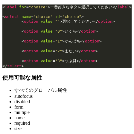
<
label
 for
=
"choice"
>一番好きなネタを選択してください</
label
>
<
select
 name
=
"choice"
 id
=
"choice"
>
	<
option
 value
=
""
>選択してください</
option
>
	<
option
 value
=
"0"
>いくら</
option
>
	<
option
 value
=
"1"
>かんぱち</
option
>
	<
option
 value
=
"2"
>まだい</
option
>
	<
option
 value
=
"3"
>つぶ貝</
option
>
</
select
>
使用可能な属性
すべてのグローバル属性
autofocus
disabled
form
multiple
name
required
size