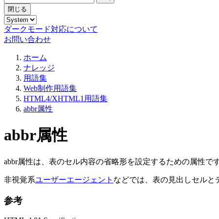
閉じる
ダークモード対応について
お問い合わせ
ホーム
ナレッジ
用語集
Web制作用語集
HTML4/XHTML1用語集
abbr属性
abbr属性
abbr属性は、表のセル内容の省略形を設定するための属性で
非視覚系
ユーザーエージェント
などでは、表の見出しセルとデ
参考