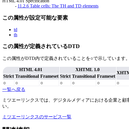
HTML 4.01 Specification
-
11.2.6 Table cells: The TH and TD elements
この属性が設定可能な要素
td
th
この属性が定義されているDTD
この属性がDTD内で定義されていることを○で示しています
HTML 4.01
XHTML 1.0
XHTM
Strict
Transitional
Frameset
Strict
Transitional
Frameset
○
○
○
○
○
○
○
一覧へ戻る
ミツエーリンクスでは、デジタルメディアにおける企業と顧
い。
ミツエーリンクスのサービス一覧