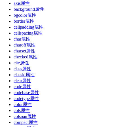
axis属性
background属性
bgcolor属性
border属性
cellpadding属性
cellspacing属性
char属性
charoff属性
charset属性
checked属性
cite属性
class属性
classid属性
clear属性
code属性
codebase属性
codetype属性
color属性
cols属性
colspan属性
compact属性