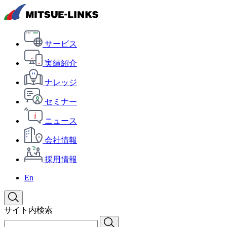
サービス
実績紹介
ナレッジ
セミナー
ニュース
会社情報
採用情報
En
サイト内検索