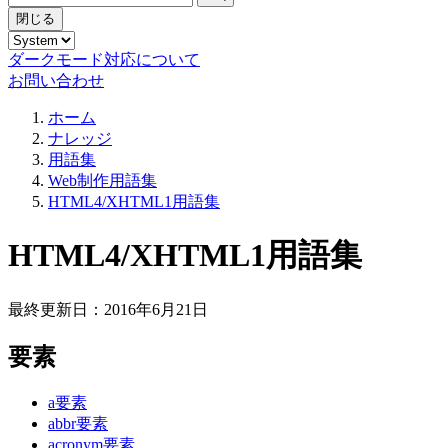
閉じる
ダークモード対応について
お問い合わせ
ホーム
ナレッジ
用語集
Web制作用語集
HTML4/XHTML1用語集
HTML4/XHTML1用語集
最終更新日：2016年6月21日
要素
a要素
abbr要素
acronym要素