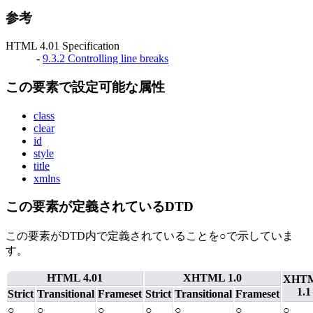
参考
HTML 4.01 Specification
-
9.3.2 Controlling line breaks
この要素で設定可能な属性
class
clear
id
style
title
xmlns
この要素が定義されているDTD
この要素がDTD内で定義されていることを○で示していま
す。
HTML 4.01
XHTML 1.0
XHT
1.1
Strict
Transitional
Frameset
Strict
Transitional
Frameset
○
○
○
○
○
○
○