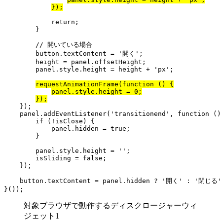
});
            return;

        }

        // 開いている場合

        button.textContent = '開く';

        height = panel.offsetHeight;

        panel.style.height = height + 'px';

requestAnimationFrame(function () {
panel.style.height = 0;
});
    });

    panel.addEventListener('transitionend', function ()
        if (!isClose) {

            panel.hidden = true;

        }

        panel.style.height = '';

        isSliding = false;

    });

    button.textContent = panel.hidden ? '開く' : '閉じる'
}());
対象ブラウザで動作するディスクロージャーウィ
ジェット1