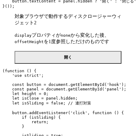
    button.textContent = panel.hidden ? '開く' : '閉じる'
}());
対象ブラウザで動作するディスクロージャーウィ
ジェット2
プロパティが
から変化した後、
display
none
を1度参照しただけのものです
offsetHeight
開く
(function () {

    'use strict';

    const button = document.getElementById('hook');

    const panel = document.getElementById('panel');

    let height = 0;

    let isClose = panel.hidden;

    let isSliding = false; // 連打対策

    button.addEventListener('click', function () {

        if (isSliding) {

            return;

        }

        isSliding = true;
