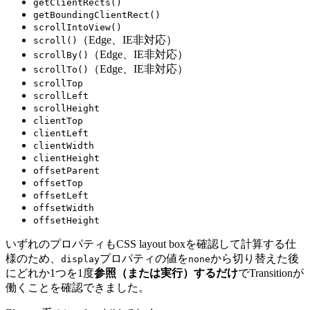
getClientRects()
getBoundingClientRect()
scrollIntoView()
（Edge、IE非対応）
scroll()
（Edge、IE非対応）
scrollBy()
（Edge、IE非対応）
scrollTo()
scrollTop
scrollLeft
scrollHeight
clientTop
clientLeft
clientWidth
clientHeight
offsetParent
offsetTop
offsetLeft
offsetWidth
offsetHeight
いずれのプロパティもCSS layout boxを確認して計算する仕
様のため、
プロパティの値を
から切り替えた後
display
none
にどれか1つを1度
参照（または実行）するだけ
でTransitionが
働くことを確認できました。