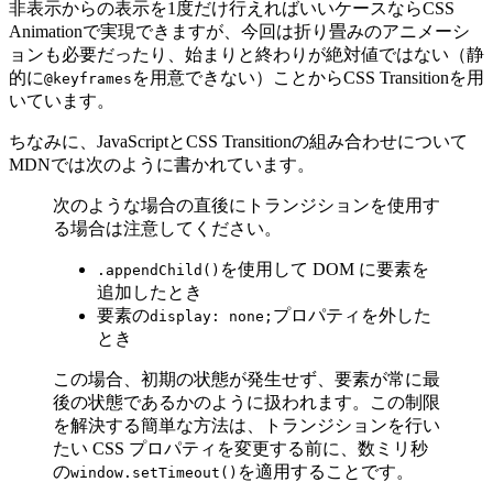
非表示からの表示を1度だけ行えればいいケースならCSS
Animationで実現できますが、今回は折り畳みのアニメーシ
ョンも必要だったり、始まりと終わりが絶対値ではない（静
的に
を用意できない）ことからCSS Transitionを用
@keyframes
いています。
ちなみに、JavaScriptとCSS Transitionの組み合わせについて
MDNでは次のように書かれています。
次のような場合の直後にトランジションを使用す
る場合は注意してください。
を使用して DOM に要素を
.appendChild()
追加したとき
要素の
プロパティを外した
display: none;
とき
この場合、初期の状態が発生せず、要素が常に最
後の状態であるかのように扱われます。この制限
を解決する簡単な方法は、トランジションを行い
たい CSS プロパティを変更する前に、数ミリ秒
の
を適用することです。
window.setTimeout()