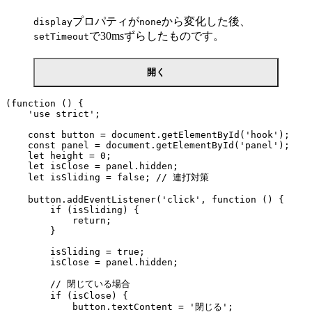
プロパティが
から変化した後、
display
none
で30msずらしたものです。
setTimeout
開く
(function () {

    'use strict';

    const button = document.getElementById('hook');

    const panel = document.getElementById('panel');

    let height = 0;

    let isClose = panel.hidden;

    let isSliding = false; // 連打対策

    button.addEventListener('click', function () {

        if (isSliding) {

            return;

        }

        isSliding = true;

        isClose = panel.hidden;

        // 閉じている場合

        if (isClose) {

            button.textContent = '閉じる';
