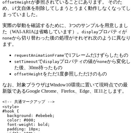
が参照されていることにあります。 そのた
offsetHeight
め、
文自体を削除してしまうとうまく動作しなくなってし
if
まっていました。
実際の挙動を確認するために、3つのサンプルを用意しまし
た（WAI-ARIAは省略しています）。
プロパティが
display
から切り替わった後の処理がそれぞれ次のように異なり
none
ます。
で1フレームだけずらしたもの
requestAnimationFrame
で
プロパティの値が
から変化し
setTimeout
display
none
た後、30ms待ったもの
をただ1度参照しただけのもの
offsetHeight
なお、対象ブラウザはWindow10環境に置いて現時点での最
新版であるGoogle Chrome、Firefox、Edge、IE11とします。
<!-- 共通マークアップ -->

<style>

#hook {

  background: #ebebeb;

  color: #000;

  font-weight: bold;

  padding: 10px;
