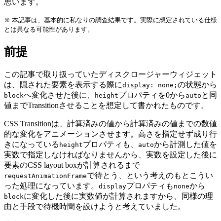
思います。
※ 本記事は、基本的に私なりの調査結果です。実際に想定されている仕様
とは異なる可能性があります。
前提
この記事で取り扱っていたディスクロージャーウィジェット
は、隠された要素を表示する際に
の状態から
display: none;
へ変化させた後に、
プロパティを0から
と同
block
height
auto
値までTransitionさせることを想定して書かれたものです。
CSS Transitionは、計算済みの値から計算済みの値までの数値
的な変化をアニメーションさせます。高さを指定せず成り行
きになっている
プロパティも、
から計測した値を
height
auto
実数で指定しなければなりませんから、実数を設定した後に
要素のCSS layout boxが計算されるまで
で待とう、という考えのもとこうい
requestAnimationFrame
った処理になっています。
プロパティも
から
display
none
に変化した後に実数値が計算されますから、同様の理
block
由と手段で待機時間を設けようと考えていました。