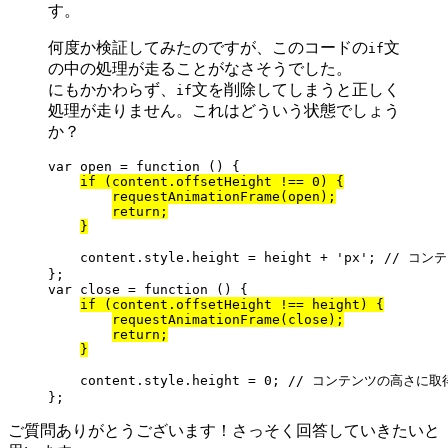
す。
何度か検証してみたのですが、このコードの
文
if
の中の処理が走ることがなさそうでした。
にもかかわらず、
文を削除してしまうと正しく
if
処理が走りません。これはどういう状態でしょう
か？
var open = function () {

if (content.offsetHeight !== 0) {
requestAnimationFrame(open);
return;
}
    content.style.height = height + 'px'; 
};

var close = function () {

if (content.offsetHeight !== height) {
requestAnimationFrame(close);
return;
}
    content.style.height = 0; // コンテンツの高
};
ご質問ありがとうございます！さっそく回答していきたいと