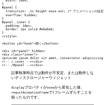
  width: 100%;

}

#panel {

  transition: .2s height ease-out; /* アニメーションの設定 
  overflow: hidden;

}

#panel .inner {

  padding: 10px;

  border: 2px solid #ebebeb;

}

</style>

<button id="hook">開く</button>

<div id="panel" hidden>

<div class="inner">

<p>Lorem ipsum dolor sit amet, consectetur adipisicing 
<!-- /.inner --></div>

<!-- /#panel --></div>
記事執筆時点では動作が不安定、または動作しな
いディスクロージャーウィジェット
プロパティが
から変化した後、
display
none
で1フレームずらすことを
requstAnimationFrame
狙ったものです。