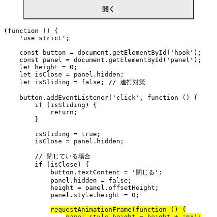
開く
(function () {

    'use strict';

    const button = document.getElementById('hook');

    const panel = document.getElementById('panel');

    let height = 0;

    let isClose = panel.hidden;

    let isSliding = false; // 連打対策

    button.addEventListener('click', function () {

        if (isSliding) {

            return;

        }

        isSliding = true;

        isClose = panel.hidden;

        // 閉じている場合

        if (isClose) {

            button.textContent = '閉じる';

            panel.hidden = false;

            height = panel.offsetHeight;

            panel.style.height = 0;

requestAnimationFrame(function () {
panel.style.height = height + 'px';