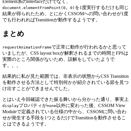
Element系のinterfaceだけでなく、
を1度実行するだけも同じ
document.elementFromPoint(0, 0)
結果が得られたため、とにかくCSSOMへの問い合わせが1度
でも行われればTransitionが動作するようです。
まとめ
で正常に動作が行われるかと思って
requestAnimationFrame
いましたが、CSS layout boxが解釈されるまでの時間とFPSは
実際のところ関係がないため、誤解をしていたようで
す。。。
結果的に私が見た範囲では、非表示の状態からCSS Transition
を動作させる方法として特別何かが紹介されている節を見つ
け出すことができませんでした。
とはいえ今回確認できた振る舞いから分かった通り、事実上
プロパティが
以外に変わった後、CSSOM View
display
none
Moduleで定義されている仕様の中から、CSSOMに問い合わ
せが発生する手段を1つとるだけでTransitionを動作させるこ
とはできるようです。