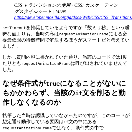
CSS トランジションの使用 - CSS: カスケーディン
グスタイルシート | MDN
https://developer.mozilla.org/ja/docs/Web/CSS/CSS_Transition
を推奨しているようですが「数ミリ秒」という曖
setTimeout
昧な値よりも、当時の私は
による必
requestAnimationFrame
要最低限の待機時間で解決するほうがスマートだと考えてい
ました。
しかし質問内容に書かれていた通り、当該のコードでは1度
たりとも
は呼び出されていませんで
requestAnimationFrame
した。
なぜ条件式が
になることがないに
true
もかかわらず、当該の
文を削ると動
if
作しなくなるのか
執筆した当時は認識していなかったのですが、このコードが
想定通り動作している要因は
文の中にある
if
ではなく、条件式の中で
requestAnimationFrame