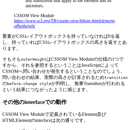
any transforms that apply to the element and its
ancestors.
CSSOM View Module
https://www.w3.org/TR/cssom-view/#dom-htmlelement-
offsetheight
要素がCSSレイアウトボックスを持っていなければ0を返
し、持っていればCSSレイアウトボックスの高さを返すとあ
ります。
そもそも
はCSSOM View Moduleの仕様の1つで
outerHeight
すから、それを参照するということはJavaScriptによって
CSSOMへ問い合わせが発生するということなのでしょう。
問い合わせの結果、実際の高さが計算されるため
transition
の
が判明し、無事Transitionが行われる
before-change style
という結果につながったように感じます。
その他のinterfaceでの動作
CSSOM View Moduleで定義されているElement及び
HTMLElementのinterfaceは次の通りです。