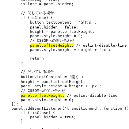
        isClose = panel.hidden;

        // 閉じている場合

        if (isClose) {

            button.textContent = '閉じる';

            panel.hidden = false;

            height = panel.offsetHeight;

            panel.style.height = 0;

            // CSSOMへの問い合わせ

panel.offsetHeight;
 // eslint-disable-line

            panel.style.height = height + 'px';

            return;

        }

        // 開いている場合

        button.textContent = '開く';

        height = panel.offsetHeight;

        panel.style.height = height + 'px';

        // CSSOMへの問い合わせ

panel.offsetHeight;
 // eslint-disable-line

        panel.style.height = 0;

    });

    panel.addEventListener('transitionend', function ()
        if (!isClose) {

            panel.hidden = true;

        }
