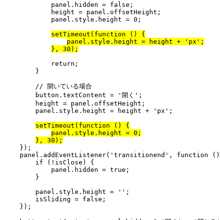
            panel.hidden = false;

            height = panel.offsetHeight;

            panel.style.height = 0;

setTimeout(function () {
panel.style.height = height + 'px';
}, 30);
            return;

        }

        // 開いている場合

        button.textContent = '開く';

        height = panel.offsetHeight;

        panel.style.height = height + 'px';

setTimeout(function () {
panel.style.height = 0;
}, 30);
    });

    panel.addEventListener('transitionend', function ()
        if (!isClose) {

            panel.hidden = true;

        }

        panel.style.height = '';

        isSliding = false;

    });
