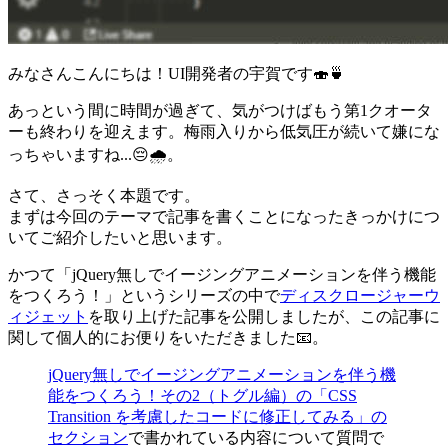
みなさんこんにちは！UI開発者の宇賀です🍣🍵
あっという間に時間が過ぎて、気がつけばもう第1クオータ
ーも終わりを迎えます。梅雨入りから低気圧が続いて嫌にな
っちゃいますね...😔🌧。
さて、さっそく本題です。
まずは今回のテーマで記事を書くことになったきっかけにつ
いてご紹介したいと思います。
かつて「jQuery無しでイージングアニメーションを伴う機能
をつくろう！」というシリーズの中で
ディスクロージャーウ
ィジェット
を取り上げた記事を公開しましたが、この記事に
関して個人的にお便りをいただきました📧。
jQuery無しでイージングアニメーションを伴う機
能をつくろう！その2（トグル編）の「CSS
Transition を考慮したコードに修正してみる」の
セクション
で書かれている内容について質問で