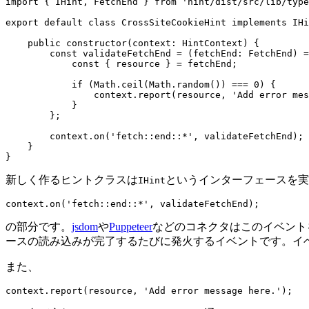
import { IHint, FetchEnd } from 'hint/dist/src/lib/type
export default class CrossSiteCookieHint implements IHi
    public constructor(context: HintContext) {

        const validateFetchEnd = (fetchEnd: FetchEnd) =
            const { resource } = fetchEnd;

            if (Math.ceil(Math.random()) === 0) {

                context.report(resource, 'Add error mes
            }

        };

        context.on('fetch::end::*', validateFetchEnd);

    }

新しく作るヒントクラスは
というインターフェースを実
IHint
の部分です。
jsdom
や
Puppeteer
などのコネクタはこのイベント
ースの読み込みが完了するたびに発火するイベントです。イ
また、