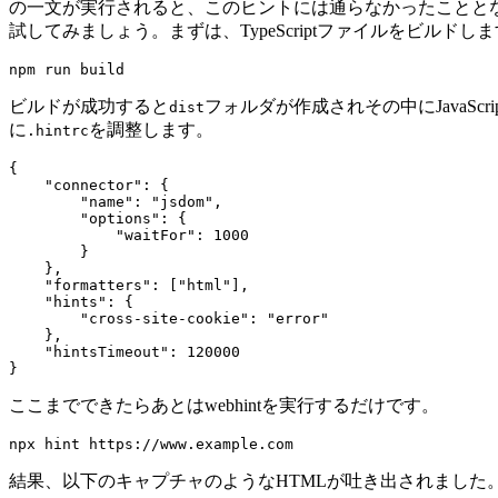
の一文が実行されると、このヒントには通らなかったことと
試してみましょう。まずは、TypeScriptファイルをビルドし
ビルドが成功すると
フォルダが作成されその中にJavaScr
dist
に
を調整します。
.hintrc
{

    "connector": {

        "name": "jsdom",

        "options": {

            "waitFor": 1000

        }

    },

    "formatters": ["html"],

    "hints": {

        "cross-site-cookie": "error"

    },

    "hintsTimeout": 120000

ここまでできたらあとはwebhintを実行するだけです。
結果、以下のキャプチャのようなHTMLが吐き出されました