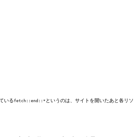
ている
というのは、サイトを開いたあと各リソ
fetch::end::*