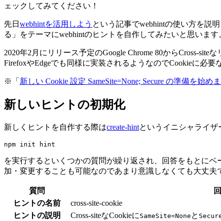
ェックしてみてください！
先日
webhintを活用しよう
という記事でwebhintの使い方を
る」をテーマにwebhintのヒントを自作してみたいと思います
2020年2月にリリース予定のGoogle Chrome 80からCross-
FirefoxやEdgeでも同様に実装されるようなのでCookie
※「
新しい Cookie 設定 SameSite=None; Secure の準備を始
新しいヒントの初期化
新しくヒントを自作する際は
create-hint
というイニシャライザ
を実行するといくつかの質問が繰り返され、回答をもとにベ
加・変更することも可能なのであまり意識しなくても大丈夫
質問
ヒントの名前
cross-site-cookie
ヒントの説明
Cross-siteなCookieに
と
SameSite=None
Secur