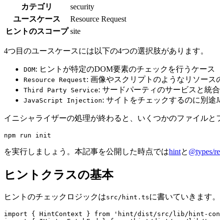
カテゴリ
security
ユースケース
Resource Request
ヒントのスコープ
site
4つ目のユースケースには以下の4つの選択肢があります。
: ヒントが特定のDOM要素のチェックを行うケース
DOM
: 画像やスクリプトのようなリソー
Resource Request
: サードパーティのサービスと統
Third Party Service
: サイトをチェックするのに別途Ja
JavaScript Injection
イニシャライザーの処理が終わると、いくつかのファイルと
を実行しましょう。本記事を公開した時点では
hint
と
@types/re
ヒントクラスの基本
ヒントのチェックロジックは
に書いていきます。
src/hint.ts
import { HintContext } from 'hint/dist/src/lib/hint-con