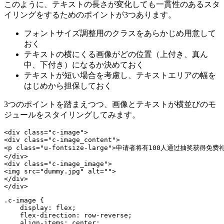
このように、テキストの長さが変化しても一貫性のあるスタ
イリングをするためのポイントが3つあります。
フォントサイズ調整用のクラスをあらかじめ用意して
おく
テキストの横にくる画像がどの位置（上付き、真ん
中、下付き）になるか決めておく
テキストが短い場合を考慮し、テキストエリアの幅を
はじめから担保しておく
3つのポイントを踏まえつつ、画像とテキストが横並びのモ
ジュールをスタイリングしてみます。
<div class="c-image">

<div class="c-image_content">

<p class="u-fontsize-large">申请者将有100人通过抽奖获得免费礼
</div>

<div class="c-image_image">

<img src="dummy.jpg" alt="">

</div>

.c-image {

    display: flex;

    flex-direction: row-reverse;

    align-items: center;
