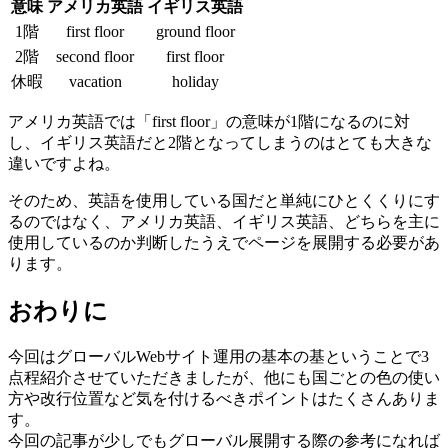
意味
アメリカ英語
イギリス英語
1階
first floor
ground floor
2階
second floor
first floor
休暇
vacation
holiday
アメリカ英語では「first floor」の意味が1階になるのに対
し、イギリス英語だと2階となってしまうのはとても大きな
違いですよね。
そのため、英語を使用している国だと単純にひとくくりにす
るのではなく、アメリカ英語、イギリス英語、どちらを主に
使用しているのか判断したうえでページを展開する必要があ
ります。
おわりに
今回はグローバルWebサイト運用の基本の基ということで3
点程紹介させていただきましたが、他にも国ごとの色の使い
方や改行位置など気を付けるべきポイントはたくさんありま
す。
今回の記事が少しでもグローバル展開する際の参考になれば