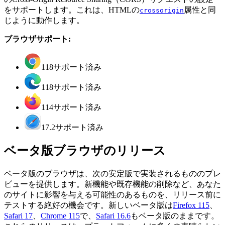
をサポートします。これは、HTMLの
属性と同
crossorigin
じように動作します。
ブラウザサポート:
118
サポート済み
118
サポート済み
114
サポート済み
17.2
サポート済み
ベータ版ブラウザのリリース
ベータ版のブラウザは、次の安定版で実装されるもののプレ
ビューを提供します。新機能や既存機能の削除など、あなた
のサイトに影響を与える可能性のあるものを、リリース前に
テストする絶好の機会です。新しいベータ版は
Firefox 115
、
Safari 17
、
Chrome 115
で、
Safari 16.6
もベータ版のままです。