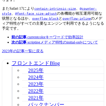
またSafari 17により
、
contain-intrinsic-size
@counter-
、
の各機能が相互運用可能な
style
@font-face size-adjust
状態となるほか、
と
のメデ
overflow-block
overflow-inline
ィア特性がすべての主要なエンジンで利用できるようになる
予定です。
前の記事
currentcolorキーワードで効率設計
次の記事
scriptingメディア特性のinitial-onlyについて
2023年の記事一覧に戻る
フロントエンドBlog
2025年
2024年
2023年
2022年
2021年
バックナンバー