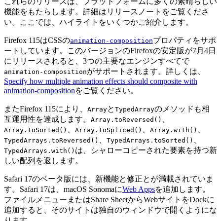
これらのリリースは、プラットフォームに多くの素晴らしい
機能をもたらします。詳細はリリースノートをご覧くださ
い。ここでは、ハイライトをいくつかご紹介します。
Firefox 115はCSSの
プロパティをサポ
animation-composition
ートしています。このバージョンのFirefoxの安定版が7月4日
にリリースされると、3つの主要なエンジンすべてで
がサポートされます。詳しくは、
animation-composition
Specify how multiple animation effects should composite with
animation-composition
をご覧ください。
またFirefox 115により、
と
のメソッドも相
Array
TypedArray
互運用性を達成します。
、
Array.toReversed()
、
、
、
Array.toSorted()
Array.toSpliced()
Array.with()
、
、
TypedArrays.toReversed()
TypedArrays.toSorted()
は、シャローコピーされた要素を持つ新
TypedArrays.with()
しい配列を返します。
Safari 17のベータ版には、新機能と修正とが満載されていま
す。Safari 17は、macOS Sonomaに
Web Apps
を追加します。
ファイルメニューまたはShare SheetからWebサイトをDockに
追加すると、そのサイトは独自のウィンドウで開くようにな
ります。