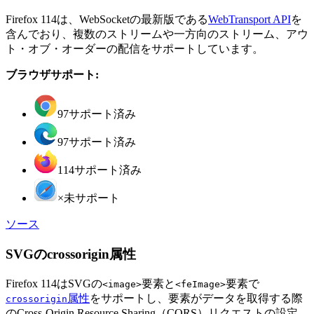
Firefox 114は、WebSocketの最新版である
WebTransport API
を
含んでおり、複数のストリームや一方向のストリーム、アウ
ト・オブ・オーダーの配信をサポートしています。
ブラウザサポート:
97
サポート済み
97
サポート済み
114
サポート済み
×
未サポート
ソース
SVGのcrossorigin属性
Firefox 114はSVGの
要素と
要素で
<image>
<feImage>
属性
をサポートし、要素がデータを取得する際
crossorigin
のCross-Origin Resource Sharing（CORS）リクエストの設定