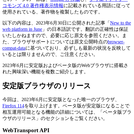
コモンズ 4.0 著作権表示情報
に記載されている用語に従って
使用されている、著作物を複製したものです。
以下の内容は、2023年6月30日に公開された記事「
New to the
web platform in June
」の日本語訳です。翻訳の正確性は保証
いたしかねますので、必要に応じ原文を参照ください。ま
た、ブラウザサポートについては原文公開時点の
browser-
compat-data
に基づいており、必ずしも最新の状況を反映して
いるとは限りませんので、ご注意ください。
2023年6月に安定版およびベータ版のWebブラウザに搭載さ
れた興味深い機能を複数ご紹介します。
安定版ブラウザのリリース
今回は、2023年6月に安定版となった唯一のブラウザ、
Firefox 114
を取り上げます。ベータ版が安定版になることで
相互運用可能となる機能の詳細については、「ベータ版ブラ
ウザのリリース」のセクションをご覧ください。
WebTransport API