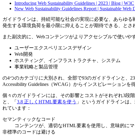
Introducing Web Sustainability Guidelines | 2023 | Blog | W3C
New Web Sustainability Guidelines Report | Sustainable We
ガイドラインは、持続可能な社会の実現に必要な、あらゆる
発生する環境負荷を最小限に抑えることが期待できる、とさ
また副次的に、Webコンテンツがよりアクセシブルで使い
ユーザーエクスペリエンスデザイン
Web開発
ホスティング、インフラストラクチャ、システム
事業戦略と製品管理
の4つのカテゴリに大別され、全部で93のガイドラインと、232
Accessibility Guidelines（WCAG）からインス
個々のガイドラインには、その影響とコストがそれぞれ3段階（Lo
と、「
3.8 正しくHTML要素を使う
」というガイドラインは、
れています：
セマンティックなコード
コンテンツが、適切なHTML要素を使用し、意味的に
非標準のコードは避ける