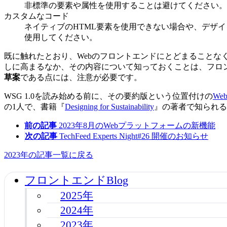
非標準の要素や属性を使用することは避けてください。
カスタムなコード
ネイティブのHTML要素を使用できない場合や、デザ
使用してください。
既に触れたとおり、Webのフロントエンドにとどまることな
しに高まるなか、その内容について知っておくことは、フロン
草案
である点には、注意が必要です。
WSG 1.0を読み始める前に、その要約版という位置付けの
Web
の1人で、書籍『
Designing for Sustainability
』の著者で知られるTim
前の記事
2023年8月のWebプラットフォームの新機能
次の記事
TechFeed Experts Night#26 開催のお知らせ
2023年の記事一覧に戻る
フロントエンドBlog
2025年
2024年
2023年