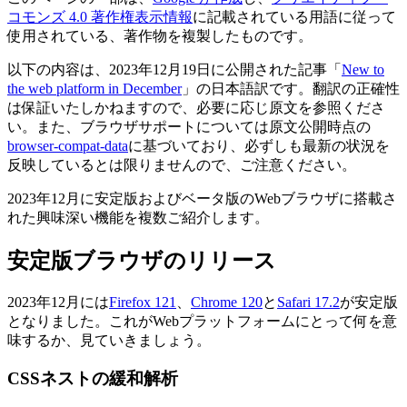
コモンズ 4.0 著作権表示情報
に記載されている用語に従って
使用されている、著作物を複製したものです。
以下の内容は、2023年12月19日に公開された記事「
New to
the web platform in December
」の日本語訳です。翻訳の正確性
は保証いたしかねますので、必要に応じ原文を参照くださ
い。また、ブラウザサポートについては原文公開時点の
browser-compat-data
に基づいており、必ずしも最新の状況を
反映しているとは限りませんので、ご注意ください。
2023年12月に安定版およびベータ版のWebブラウザに搭載さ
れた興味深い機能を複数ご紹介します。
安定版ブラウザのリリース
2023年12月には
Firefox 121
、
Chrome 120
と
Safari 17.2
が安定版
となりました。これがWebプラットフォームにとって何を意
味するか、見ていきましょう。
CSSネストの緩和解析