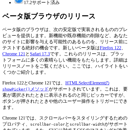
17.2
サポート済み
ベータ版ブラウザのリリース
ベータ版のブラウザは、次の安定版で実装されるもののプレ
ビューを提供します。新機能や既存機能の削除など、あなた
のサイトに影響を与える可能性のあるものを、リリース前に
テストする絶好の機会です。新しいベータ版は
Firefox 122
、
Chrome 121
と
Safari 17.3
です。これらのリリースは、プラッ
トフォームに多くの素晴らしい機能をもたらします。詳細は
リリースノートをご覧ください。ここでは、ハイライトをい
くつかご紹介します。
Firefox 122とChrome 121では、
HTMLSelectElementの
メソッド
がサポートされています。これは、要
showPicker()
素が選択されたときに表示されるのと同じピッカーですが、
ボタンが押されたときや他のユーザー操作をトリガーにでき
ます。
Chrome 121では、スクロールバーをスタイリングするための
プロパティ、
と
がサポート
scrollbar-color
scrollbar-width