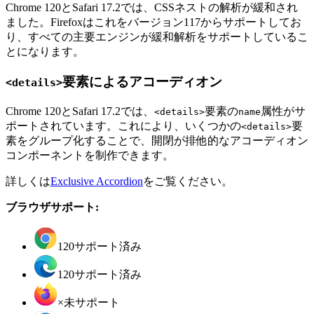
Chrome 120とSafari 17.2では、CSSネストの解析が緩和され
ました。Firefoxはこれをバージョン117からサポートしてお
り、すべての主要エンジンが緩和解析をサポートしているこ
とになります。
要素によるアコーディオン
<details>
Chrome 120とSafari 17.2では、
要素の
属性がサ
<details>
name
ポートされています。これにより、いくつかの
要
<details>
素をグループ化することで、開閉が排他的なアコーディオン
コンポーネントを制作できます。
詳しくは
Exclusive Accordion
をご覧ください。
ブラウザサポート:
120
サポート済み
120
サポート済み
×
未サポート