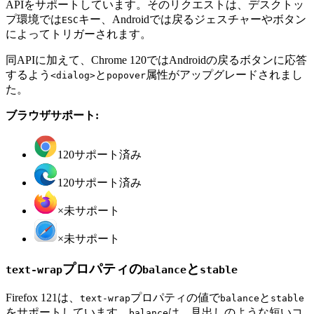
APIをサポートしています。そのリクエストは、デスクトッ
プ環境では
キー、Androidでは戻るジェスチャーやボタン
ESC
によってトリガーされます。
同APIに加えて、Chrome 120ではAndroidの戻るボタンに応答
するよう
と
属性がアップグレードされまし
<dialog>
popover
た。
ブラウザサポート:
120
サポート済み
120
サポート済み
×
未サポート
×
未サポート
プロパティの
と
text-wrap
balance
stable
Firefox 121は、
プロパティの値で
と
text-wrap
balance
stable
をサポートしています。
は、見出しのような短いコ
balance