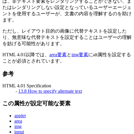
は、非テキスト要素をレンダリングすることができない、ま
たはレンダリングしない設定となっているユーザーエージェ
ントを使用するユーザーが、文書の内容を理解するのを助け
ます。
ただし、レイアウト目的の画像に代替テキストを設定した
り、無意味な代替テキストを設定することはユーザーの理解
を妨げる可能性があります。
HTML 4.01以降では、
area要素
と
img要素
にalt属性を設定する
ことが必須とされています。
参考
HTML 4.01 Specification
-
13.8 How to specify alternate text
この属性が設定可能な要素
applet
area
img
input