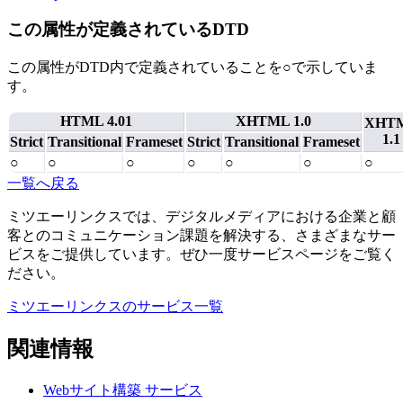
この属性が定義されているDTD
この属性がDTD内で定義されていることを○で示していま
す。
HTML 4.01
XHTML 1.0
XHT
1.1
Strict
Transitional
Frameset
Strict
Transitional
Frameset
○
○
○
○
○
○
○
一覧へ戻る
ミツエーリンクスでは、デジタルメディアにおける企業と顧
客とのコミュニケーション課題を解決する、さまざまなサー
ビスをご提供しています。ぜひ一度サービスページをご覧く
ださい。
ミツエーリンクスのサービス一覧
関連情報
Webサイト構築
サービス