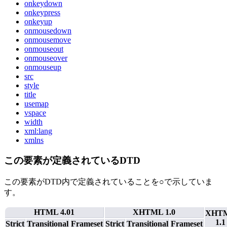
onkeydown
onkeypress
onkeyup
onmousedown
onmousemove
onmouseout
onmouseover
onmouseup
src
style
title
usemap
vspace
width
xml:lang
xmlns
この要素が定義されているDTD
この要素がDTD内で定義されていることを○で示していま
す。
HTML 4.01
XHTML 1.0
XHT
1.1
Strict
Transitional
Frameset
Strict
Transitional
Frameset