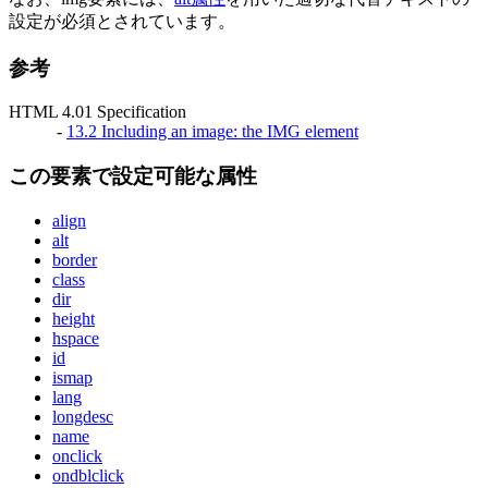
設定が必須とされています。
参考
HTML 4.01 Specification
-
13.2 Including an image: the IMG element
この要素で設定可能な属性
align
alt
border
class
dir
height
hspace
id
ismap
lang
longdesc
name
onclick
ondblclick