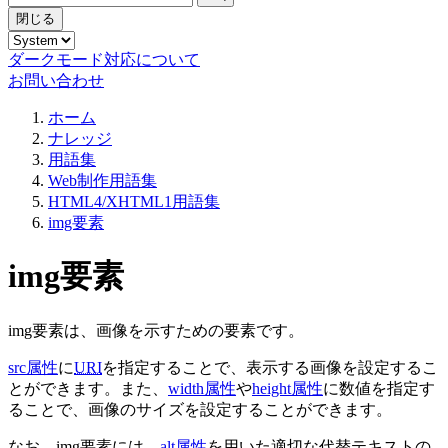
閉じる
ダークモード対応について
お問い合わせ
ホーム
ナレッジ
用語集
Web制作用語集
HTML4/XHTML1用語集
img要素
img要素
img要素は、画像を示すための要素です。
src属性
に
URI
を指定することで、表示する画像を設定するこ
とができます。また、
width属性
や
height属性
に数値を指定す
ることで、画像のサイズを設定することができます。
なお、img要素には、
alt属性
を用いた適切な代替テキストの