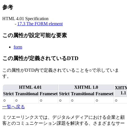
参考
HTML 4.01 Specification
-
17.3 The FORM element
この属性が設定可能な要素
form
この属性が定義されているDTD
この属性がDTD内で定義されていることを○で示していま
す。
HTML 4.01
XHTML 1.0
XHT
1.1
Strict
Transitional
Frameset
Strict
Transitional
Frameset
○
○
○
○
○
○
○
一覧へ戻る
ミツエーリンクスでは、デジタルメディアにおける企業と顧
客とのコミュニケーション課題を解決する、さまざまなサー